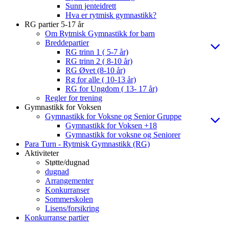
Sunn jenteidrett
Hva er rytmisk gymnastikk?
RG partier 5-17 år
Om Rytmisk Gymnastikk for barn
Breddepartier
RG trinn 1 ( 5-7 år)
RG trinn 2 ( 8-10 år)
RG Øvet (8-10 år)
Rg for alle ( 10-13 år)
RG for Ungdom ( 13- 17 år)
Regler for trening
Gymnastikk for Voksen
Gymnastikk for Voksne og Senior Gruppe
Gymnastikk for Voksen +18
Gymnastikk for voksne og Seniorer
Para Turn - Rytmisk Gymnastikk (RG)
Aktiviteter
Støtte/dugnad
dugnad
Arrangementer
Konkurranser
Sommerskolen
Lisens/forsikring
Konkurranse partier