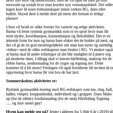
lærer nye turn- og danseformer, men de vil også bli med på mye
morsomt og sosialt hvor man knytter nye vennskapsbånd. Det stille
ingen krav til noen forkunnskaper innen verken RG, dans eller
ballett. Skynd dere å melde dere på mens det fortsatt er ledige
plasser!
Uken vil bestå av ulike former for varierte og artige aktiviteter.
Barna vil trene rytmisk gymnastikk som er en sport hvor man får
trent styrke, koordinasjon, konsentrasjon og fleksibilitet. Det er en
lekende form for turn og barna bare elsker det de holder på med, o
det vil gi de en god mestringsfølelse når man kan turne og samtidig
«trikse» med de ulike redskapene man bruker i RG. Vi ønsker også
at barna skal få andre erfaringer så det blir mulighet til å prøve seg
på moderne dans. I tillegg skal vi innom hårfletting, makeup for de
eldste barna, ansiktsmaling for de yngre og tegning mv. Dette
kommer til å bli moro! Fredagen vil også foreldrene bli invitert til e
oppvisning hvor barna får vist hva de har lært.
Sommerskolens aktiviteter er:
Rytmisk gymnastikk-trening med RG-redskaper som tau, ring, ball,
køller, vimpel, kroppsteknikk, individuelt og i grupper. Dans Make
up (for de eldste) Ansiktsmaling (for de små) Hårfletting Tegning
..... og mye annet gøy!
Hvem kan melde seg på?
Jenter i alderen fra 5 (blir 6 år i 2019) til