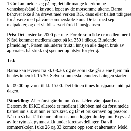
13 år kan melde seg på, og det blir mange kjærkomne
vennskapsbånd å knytte i løpet av de morsomme ukene. Barna
behøver ikke å ha drevet med verken RG, dans eller ballett tidliger
for å være med på våre sommerskole-kurs. De tar med seg
matpakker, og det vil bli servert frukt i lunsjpausen.
Pris:
Det koster kr. 2000 per uke. For de som ikke er medlemmer i
Njård kommer medlemskapet på kr. 350 i tillegg. Bindende
påmelding*. Prisen inkluderer frukt i lunsjen alle dager, bruk av
apparater, hårstrikk og spenner og utstyr for øvrig.
Tid:
Barna kan leveres fra kl. 08.30, og de som ikke går alene hjem må
hentes innen kl. 15.30. Selve sommerskoleundervisningen starter
kl. 09.00 og varer til kl. 15.00. Det blir en times lunsjpause midt på
dagen.
Påmelding:
Aller først går du inn på nettsiden vår, njaard.no.
Dersom du IKKE allerede er medlem i klubben må du først melde
barnet inn slik at hun er forsikret, og får et brukernavn og passord.
Når du så har fått denne informasjonen logger du deg inn. Kryss så
av for rytmisk gymnastikk under idrettsavdelinger. Da vil
sommerskolen i uke 26 og 33 komme opp som et alternativ. Meld