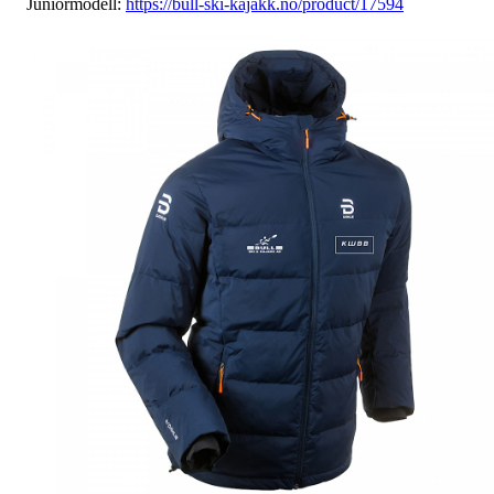
Juniormodell:
https://bull-ski-kajakk.no/product/17594