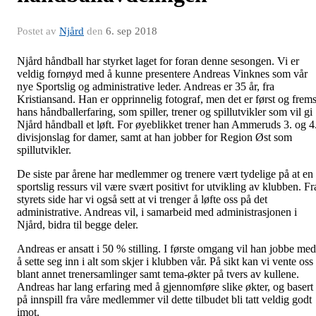
Postet av
Njård
den
6. sep 2018
Njård håndball har styrket laget for foran denne sesongen. Vi er
veldig fornøyd med å kunne presentere Andreas Vinknes som vår
nye Sportslig og administrative leder. Andreas er 35 år, fra
Kristiansand. Han er opprinnelig fotograf, men det er først og frems
hans håndballerfaring, som spiller, trener og spillutvikler som vil gi
Njård håndball et løft. For øyeblikket trener han Ammeruds 3. og 4
divisjonslag for damer, samt at han jobber for Region Øst som
spillutvikler.
De siste par årene har medlemmer og trenere vært tydelige på at en
sportslig ressurs vil være svært positivt for utvikling av klubben. Fr
styrets side har vi også sett at vi trenger å løfte oss på det
administrative. Andreas vil, i samarbeid med administrasjonen i
Njård, bidra til begge deler.
Andreas er ansatt i 50 % stilling. I første omgang vil han jobbe med
å sette seg inn i alt som skjer i klubben vår. På sikt kan vi vente oss
blant annet trenersamlinger samt tema-økter på tvers av kullene.
Andreas har lang erfaring med å gjennomføre slike økter, og basert
på innspill fra våre medlemmer vil dette tilbudet bli tatt veldig godt
imot.