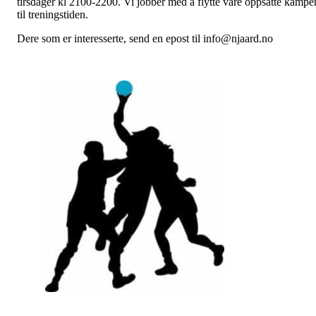
tirsdager kl 2100-2200. Vi jobber med å flytte våre oppsatte kampe
til treningstiden.
Dere som er interesserte, send en epost til info@njaard.no