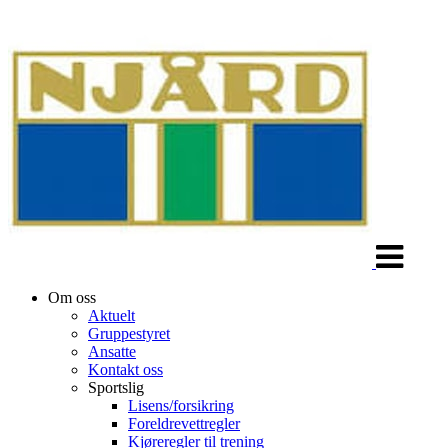
Veksle
navigasjon
Om oss
Aktuelt
Gruppestyret
Ansatte
Kontakt oss
Sportslig
Lisens/forsikring
Foreldrevettregler
Kjøreregler til trening