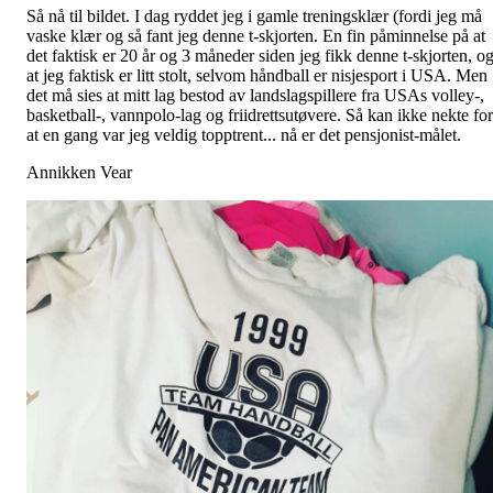
Så nå til bildet. I dag ryddet jeg i gamle treningsklær (fordi jeg må
vaske klær og så fant jeg denne t-skjorten. En fin påminnelse på at
det faktisk er 20 år og 3 måneder siden jeg fikk denne t-skjorten, o
at jeg faktisk er litt stolt, selvom håndball er nisjesport i USA. Men
det må sies at mitt lag bestod av landslagspillere fra USAs volley-,
basketball-, vannpolo-lag og friidrettsutøvere. Så kan ikke nekte for
at en gang var jeg veldig topptrent... nå er det pensjonist-målet.
Annikken Vear