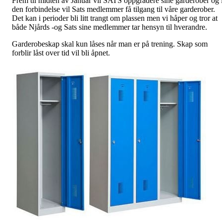
Frem til midten av Januar vil SATS oppgradere sine garderober og 
den forbindelse vil Sats medlemmer få tilgang til våre garderober.
Det kan i perioder bli litt trangt om plassen men vi håper og tror at
både Njårds -og Sats sine medlemmer tar hensyn til hverandre.
Garderobeskap skal kun låses når man er på trening. Skap som
forblir låst over tid vil bli åpnet.