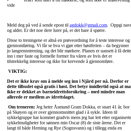
vide
Meld deg på ved å sende epost til
agdokk@gmail.com
. Oppgi nav
og alder. Er det noe dere lurer på, er det bare å spørre.
Disse to treningene er altså en prøveordning for å teste interesse og
gjennomføring. Vi får se hva vi gjør etter høstferien – da begynner
jo langrennstrening, og det blir mørkere. Planen er uansett å få dett
inn i mer faste og formelle former fra våren av hvis det er
tilstrekkelig interesse og ikke for krevende å gjennomføre.
VIKTIG:
Det er ikke krav om å melde seg inn i Njård per nå. Derfor er
dette tilbudet også gratis i høst. Det betyr imidlertid også at m
ikke er dekket av barneidrettsforsikring – med mindre man
allerede er medlem av idrettslaget.
Om treneren:
Jeg heter Åsmund Gram Dokka, er snart 41 år, bor
på Skøyen og er over gjennomsnittet glad i å sykle. Ideen til
sykkelgruppe har kommet gradvis mens jeg har lett etter organisert
sykkelmuligheter for sønnen min Oscar (8) de siste årene. Det er
langt til både Heming og Rye (Sognsvann) og i tillegg enda en