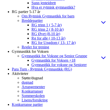
Sunn jenteidrett
Hva er rytmisk gymnastikk?
RG partier 5-17 år
Om Rytmisk Gymnastikk for barn
Breddepartier
RG trinn 1 ( 5-7 år)
RG trinn 2 ( 8-10 år)
RG Øvet (8-10 år)
Rg for alle ( 10-13 år)
RG for Ungdom ( 13- 17 år)
Regler for trening
Gymnastikk for Voksen
Gymnastikk for Voksne og Senior Gruppe
Gymnastikk for Voksen +18
Gymnastikk for voksne og Seniorer
Para Turn - Rytmisk Gymnastikk (RG)
Aktiviteter
Støtte/dugnad
dugnad
Arrangementer
Konkurranser
Sommerskolen
Lisens/forsikring
Konkurranse partier