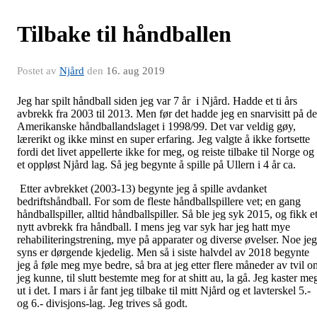
Tilbake til håndballen
Postet av
Njård
den
16. aug 2019
Jeg har spilt håndball siden jeg var 7 år i Njård. Hadde et ti års
avbrekk fra 2003 til 2013. Men før det hadde jeg en snarvisitt på de
Amerikanske håndballandslaget i 1998/99. Det var veldig gøy,
lærerikt og ikke minst en super erfaring. Jeg valgte å ikke fortsette
fordi det livet appellerte ikke for meg, og reiste tilbake til Norge og
et oppløst Njård lag. Så jeg begynte å spille på Ullern i 4 år ca.
Etter avbrekket (2003-13) begynte jeg å spille avdanket
bedriftshåndball. For som de fleste håndballspillere vet; en gang
håndballspiller, alltid håndballspiller. Så ble jeg syk 2015, og fikk e
nytt avbrekk fra håndball. I mens jeg var syk har jeg hatt mye
rehabiliteringstrening, mye på apparater og diverse øvelser. Noe jeg
syns er dørgende kjedelig. Men så i siste halvdel av 2018 begynte
jeg å føle meg mye bedre, så bra at jeg etter flere måneder av tvil o
jeg kunne, til slutt bestemte meg for at shitt au, la gå. Jeg kaster me
ut i det. I mars i år fant jeg tilbake til mitt Njård og et lavterskel 5.-
og 6.- divisjons-lag. Jeg trives så godt.