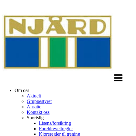
Veksle
navigasjon
Om oss
Aktuelt
Gruppestyret
Ansatte
Kontakt oss
Sportslig
Lisens/forsikring
Foreldrevettregler
Kjøreregler til trening