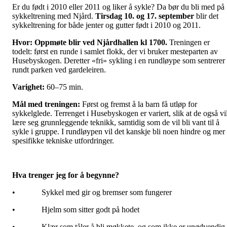
Er du født i 2010 eller 2011 og liker å sykle? Da bør du bli med på
sykkeltrening med Njård.
Tirsdag 10. og 17
. september
blir det
sykkeltrening for både jenter og gutter født i 2010 og 2011.
Hvor:
Oppmøte blir ved Njårdhallen kl 1700.
Treningen er
todelt: først en runde i samlet flokk, der vi bruker mesteparten av
Husebyskogen. Deretter «fri» sykling i en rundløype som sentrerer
rundt parken ved gardeleiren.
Varighet:
60–75 min.
Mål med treningen:
Først og fremst å la barn få utløp for
sykkelglede. Terrenget i Husebyskogen er variert, slik at de også vi
lære seg grunnleggende teknikk, samtidig som de vil bli vant til å
sykle i gruppe. I rundløypen vil det kanskje bli noen hindre og mer
spesifikke tekniske utfordringer.
Hva trenger jeg for å begynne?
• Sykkel med gir og bremser som fungerer
• Hjelm som sitter godt på hodet
• Klær som tåler å bli møkkete, og som ikke er unødvendig