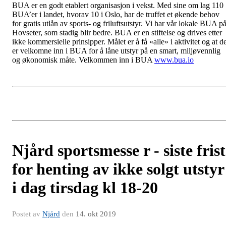
BUA er en godt etablert organisasjon i vekst. Med sine om lag 110
BUA’er i landet, hvorav 10 i Oslo, har de truffet et økende behov
for gratis utlån av sports- og friluftsutstyr. Vi har vår lokale BUA p
Hovseter, som stadig blir bedre. BUA er en stiftelse og drives etter
ikke kommersielle prinsipper. Målet er å få «alle» i aktivitet og at d
er velkomne inn i BUA for å låne utstyr på en smart, miljøvennlig
og økonomisk måte. Velkommen inn i BUA
www.bua.io
Njård sportsmesse r - siste frist
for henting av ikke solgt utstyr
i dag tirsdag kl 18-20
Postet av
Njård
den
14. okt 2019