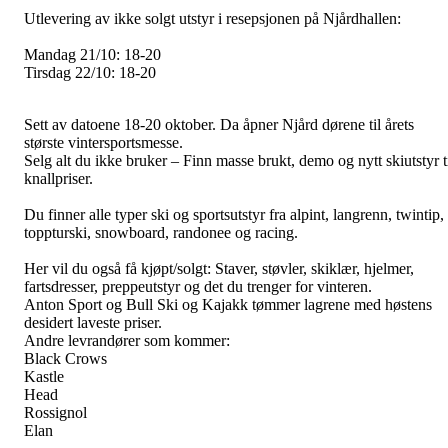
Utlevering av ikke solgt utstyr i resepsjonen på Njårdhallen:
Mandag 21/10: 18-20
Tirsdag 22/10: 18-20
Sett av datoene 18-20 oktober. Da åpner Njård dørene til årets
største vintersportsmesse.
Selg alt du ikke bruker – Finn masse brukt, demo og nytt skiutstyr t
knallpriser.
Du finner alle typer ski og sportsutstyr fra alpint, langrenn, twintip,
toppturski, snowboard, randonee og racing.
Her vil du også få kjøpt/solgt: Staver, støvler, skiklær, hjelmer,
fartsdresser, preppeutstyr og det du trenger for vinteren.
Anton Sport og Bull Ski og Kajakk tømmer lagrene med høstens
desidert laveste priser.
Andre levrandører som kommer:
Black Crows
Kastle
Head
Rossignol
Elan