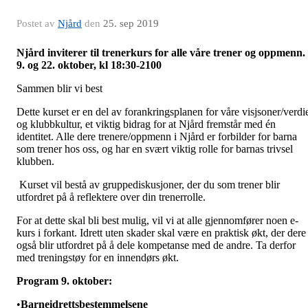
Postet av
Njård
den
25. sep 2019
Njård inviterer til trenerkurs for alle våre trener og oppmenn.
9. og 22. oktober, kl 18:30-2100
Sammen blir vi best
Dette kurset er en del av forankringsplanen for våre visjsoner/verdi
og klubbkultur, et viktig bidrag for at Njård fremstår med én
identitet. Alle dere trenere/oppmenn i Njård er forbilder for barna
som trener hos oss, og har en svært viktig rolle for barnas trivsel
klubben.
Kurset vil bestå av gruppediskusjoner, der du som trener blir
utfordret på å reflektere over din trenerrolle.
For at dette skal bli best mulig, vil vi at alle gjennomfører noen e-
kurs i forkant. Idrett uten skader skal være en praktisk økt, der dere
også blir utfordret på å dele kompetanse med de andre. Ta derfor
med treningstøy for en innendørs økt.
Program 9.
oktober
:
•
Barneidrettsbestemmelsene