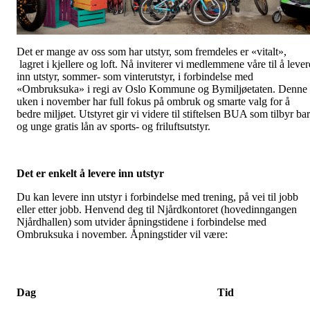
Det er mange av oss som har utstyr, som fremdeles er «vitalt»,
lagret i kjellere og loft. Nå inviterer vi medlemmene våre til å lever
inn utstyr, sommer- som vinterutstyr, i forbindelse med
«Ombruksuka» i regi av Oslo Kommune og Bymiljøetaten. Denne
uken i november har full fokus på ombruk og smarte valg for å
bedre miljøet. Utstyret gir vi videre til stiftelsen BUA som tilbyr ba
og unge gratis lån av sports- og friluftsutstyr.
Det er enkelt å levere inn utstyr
Du kan levere inn utstyr i forbindelse med trening, på vei til jobb
eller etter jobb. Henvend deg til Njårdkontoret (hovedinngangen
Njårdhallen) som utvider åpningstidene i forbindelse med
Ombruksuka i november. Åpningstider vil være:
Dag
Tid