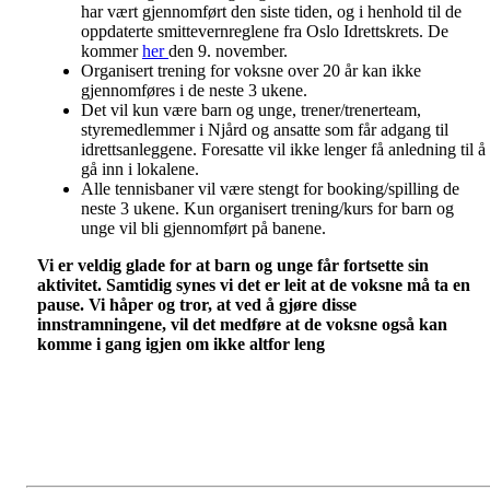
har vært gjennomført den siste tiden, og i henhold til de
oppdaterte smittevernreglene fra Oslo Idrettskrets. De
kommer
her
den 9. november.
Organisert trening for voksne over 20 år kan ikke
gjennomføres i de neste 3 ukene.
Det vil kun være barn og unge, trener/trenerteam,
styremedlemmer i Njård og ansatte som får adgang til
idrettsanleggene. Foresatte vil ikke lenger få anledning til å
gå inn i lokalene.
Alle tennisbaner vil være stengt for booking/spilling de
neste 3 ukene. Kun organisert trening/kurs for barn og
unge vil bli gjennomført på banene.
Vi er veldig glade for at barn og unge får fortsette sin
aktivitet. Samtidig synes vi det er leit at de voksne må ta en
pause. Vi håper og tror, at ved å gjøre disse
innstramningene, vil det medføre at de voksne også kan
komme i gang igjen om ikke altfor leng