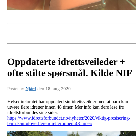
Oppdaterte idrettsveileder +
ofte stilte spørsmål. Kilde NIF
Postet av
Njård
den
18. aug 2020
Helsediretoratet har oppdatert sin idrettsveilder med at barn kan
utvøre flere idretter innen 48 timer. Mer info kan dere lese fre
idrettsforbundes sine sider:
https://www.idrettsforbundet.no/nyheter/2020/viktig-presisering-
barn-kan-utove-flere-idretter-innen-48-timer/