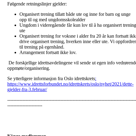
Følgende retningslinjer gjelder:
Organisert trening tillatt både ute og inne for barn og unge
opp til og med ungdomsskolealder
Ungdom i videregående får kun lov til å ha organisert trenin
ute
Organisert trening for voksne i alder fra 20 år kan fortsatt ikk
drive organisert trening, hverken inne eller ute. Vi oppfordrer
til trening på egenhånd.
Arrangement fortsatt ikke lov.
De forskjellige idrettsavdelingene vil sende ut egen info vedrørend
oppmøte/organisering.
Se ytterligere informasjon fra Oslo idrettskrets
:
https://www.idrettsforbundet.no/idrettskrets/oslo/nyhet/2021/dette-
gjelder-fra-3.februar/
------------------------------------------------------------------------------------
-----------------------