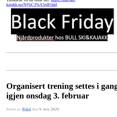
kajakk.no/Nj%C3%A5rdFritid
Organisert trening settes i gan
igjen onsdag 3. februar
Postet av
Njård
den
9. nov 2020