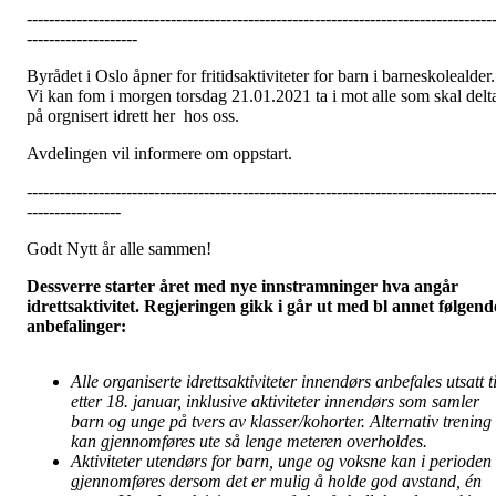
------------------------------------------------------------------------------------
--------------------
Byrådet i Oslo åpner for fritidsaktiviteter for barn i barneskolealder.
Vi kan fom i morgen torsdag 21.01.2021 ta i mot alle som skal delt
på orgnisert idrett her hos oss.
Avdelingen vil informere om oppstart.
------------------------------------------------------------------------------------
-----------------
Godt Nytt år alle sammen!
Dessverre starter året med nye innstramninger hva angår
idrettsaktivitet. Regjeringen gikk i går ut med bl annet følgend
anbefalinger:
Alle organiserte idrettsaktiviteter innendørs anbefales utsatt ti
etter 18. januar, inklusive aktiviteter innendørs som samler
barn og unge på tvers av klasser/kohorter. Alternativ trening
kan gjennomføres ute så lenge meteren overholdes.
Aktiviteter utendørs for barn, unge og voksne kan i perioden
gjennomføres dersom det er mulig å holde god avstand, én