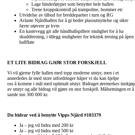
Lage hinderløyper som benytter hele hallen
Trene kroppskontroll på trampoline, bommer etc
Utvidelse av tilbud for breddepartier i turn og RG
Avlaste Njårdhallen for å gi bedre plassutnyttelse og sikre
færre utøvere pr kvm
En kastevegg gir alle håndballspillere mulighet for å ha
skuddtrening, i tillegg muligheter for teknisk trening på åpen
hallflate
ET LITE BIDRAG GJØR STOR FORSKJELL
Vi vil gjerne fylle hallen med topp moderne utstyr, men i et
annerledes år med store utfordringer håper vi du kan hjelpe
oss å komme i mål med optimalt utstyr. Bidraget øremerkes innkjøp
av utstyr og alle bidrag vil gjøre en stor forskjell. Målsetningen er å
samle inn 300 000 kr.
Du bidrar ved å benytte Vipps Njård #103379
Ja – jeg vil bidra med 200 kr
Ja – jeg vil bidra med 500 kr