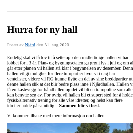
Hurra for ny hall
Postet av
Njård
den
31. aug 2020
Endelig skal vi få lov til å sette opp den midlertidige hallen vi har
jobbet for i 3 år. Plan- og bygningsetaten ga grønt lys i juli og om al
går etter planen vil hallen stå klar i begynnelsen av desember. Den
hallen vil gi mulighet for flere turnpartier hvor vi i dag har
ventelister, videre vil RG kunne flytte en del av sine breddpartier ut
denne hallen slik at det blir bedre plass inne i Njårdhallen. Hallen v
få en kastevegg for håndballen og det vil bli en trampoline som alle
kan benytte seg av. For øvrig vil hallen bli et supert sted for å holde
fysisk/alternativ trening for alle våre idretter, og helst kan flere
idretter holde på samtidig –
Sammen blir vi best
.
Vi kommer tilbake med mere informasjon om hallen.