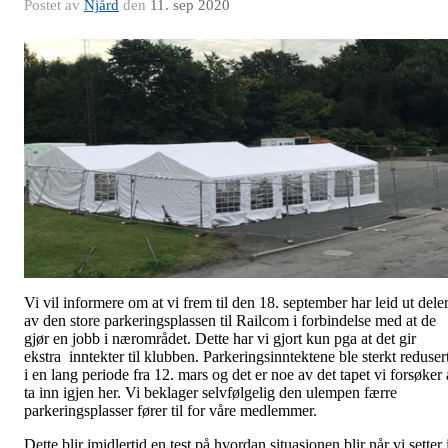
Postet av
Njård
den
11. sep 2020
Vi vil informere om at vi frem til den 18. september har leid ut dele
av den store parkeringsplassen til Railcom i forbindelse med at de
gjør en jobb i nærområdet. Dette har vi gjort kun pga at det gir
ekstra inntekter til klubben. Parkeringsinntektene ble sterkt reduser
i en lang periode fra 12. mars og det er noe av det tapet vi forsøker 
ta inn igjen her. Vi beklager selvfølgelig den ulempen færre
parkeringsplasser fører til for våre medlemmer.
Dette blir imidlertid en test på hvordan situasjonen blir når vi setter 