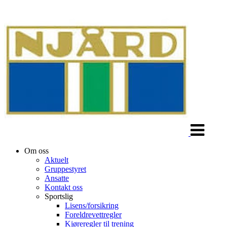
Veksle
navigasjon
Om oss
Aktuelt
Gruppestyret
Ansatte
Kontakt oss
Sportslig
Lisens/forsikring
Foreldrevettregler
Kjøreregler til trening