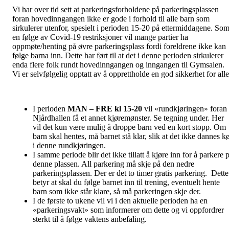
Vi har over tid sett at parkeringsforholdene på parkeringsplassen
foran hovedinngangen ikke er gode i forhold til alle barn som
sirkulerer utenfor, spesielt i perioden 15-20 på ettermiddagene. So
en følge av Covid-19 restriksjoner vil mange partier ha
oppmøte/henting på øvre parkeringsplass fordi foreldrene ikke kan
følge barna inn. Dette har ført til at det i denne perioden sirkulerer
enda flere folk rundt hovedinngangen og inngangen til Gymsalen.
Vi er selvfølgelig opptatt av å opprettholde en god sikkerhet for alle
I perioden
MAN – FRE kl 15-20
vil «rundkjøringen» foran
Njårdhallen få et annet kjøremønster. Se tegning under. Her
vil det kun være mulig å droppe barn ved en kort stopp. Om
barn skal hentes, må barnet stå klar, slik at det ikke dannes k
i denne rundkjøringen.
I samme periode blir det ikke tillatt å kjøre inn for å parkere 
denne plassen. All parkering må skje på den nedre
parkeringsplassen. Der er det to timer gratis parkering. Dette
betyr at skal du følge barnet inn til trening, eventuelt hente
barn som ikke står klare, så må parkeringen skje der.
I de første to ukene vil vi i den aktuelle perioden ha en
«parkeringsvakt» som informerer om dette og vi oppfordrer
sterkt til å følge vaktens anbefaling.