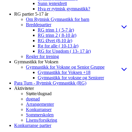
Sunn jenteidrett
Hva er rytmisk gymnastikk?
RG partier 5-17 år
Om Rytmisk Gymnastikk for barn
Breddepartier
RG trinn 1 ( 5-7 år)
RG trinn 2 ( 8-10 år)
RG Øvet (8-10 år)
Rg for alle ( 10-13 år)
RG for Ungdom ( 13- 17 år)
Regler for trening
Gymnastikk for Voksen
Gymnastikk for Voksne og Senior Gruppe
Gymnastikk for Voksen +18
Gymnastikk for voksne og Seniorer
Para Turn - Rytmisk Gymnastikk (RG)
Aktiviteter
Støtte/dugnad
dugnad
Arrangementer
Konkurranser
Sommerskolen
Lisens/forsikring
Konkurranse partier