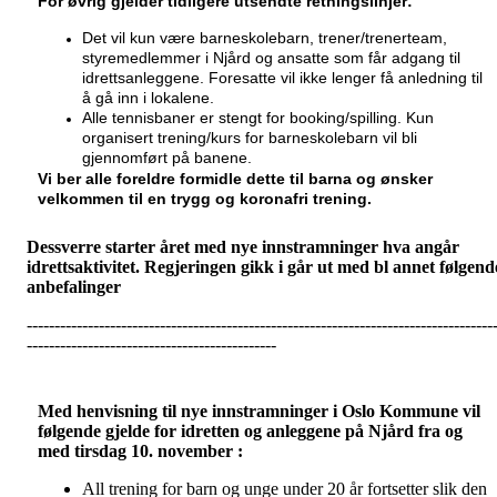
For øvrig gjelder tidligere utsendte retningslinjer:
Det vil kun være barneskolebarn, trener/trenerteam,
styremedlemmer i Njård og ansatte som får adgang til
idrettsanleggene. Foresatte vil ikke lenger få anledning til
å gå inn i lokalene.
Alle tennisbaner er stengt for booking/spilling. Kun
organisert trening/kurs for barneskolebarn vil bli
gjennomført på banene.
Vi ber alle foreldre formidle dette til barna og ønsker
velkommen til en trygg og koronafri trening.
Dessverre starter året med nye innstramninger hva angår
idrettsaktivitet. Regjeringen gikk i går ut med bl annet følgend
anbefalinger
------------------------------------------------------------------------------------
---------------------------------------------
Med henvisning til nye innstramninger i Oslo Kommune vil
følgende gjelde for idretten og anleggene på Njård fra og
med tirsdag 10. november :
All trening for barn og unge under 20 år fortsetter slik den