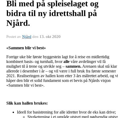
Bli med på spleiselaget og
bidra til ny idrettshall på
Njård.
Postet av
Njård
den
13. okt 2020
«Sammen blir vi best»
Forrige uke ble første byggestein lagt for å reise en midlertidig
kombinert basis- og turnhall, hvor
alle
våre avdelinger vil få
mulighet til å trene og utvikle seg –
sammen.
Arenaen skal stå klar
allerede i desember i år – og vil være i full bruk fra første semester
2021. Realiseringen av hallen kom etter 3 års målrettet arbeid, og v
håper den blir et solid fundament som et bevis på Njårds visjon
«Sammen blir vi best».
Slik kan hallen brukes:
Ideell for basistrening for alle idretter hvor de eks kan drive;
Styrketrening i et område utstyrt med nødvendig utstyr