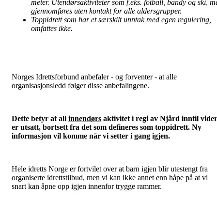
meter. Utendørsaktiviteter som f.eks. fotball, bandy og ski, m
gjennomføres uten kontakt for alle aldersgrupper.
Toppidrett som har et særskilt unntak med egen regulering,
omfattes ikke.
Norges Idrettsforbund anbefaler - og forventer - at alle
organisasjonsledd følger disse anbefalingene.
Dette betyr at all
innendørs
aktivitet i regi av Njård inntil vide
er utsatt, bortsett fra det som defineres som toppidrett. Ny
informasjon vil komme når vi setter i gang igjen.
Hele idretts Norge er fortvilet over at barn igjen blir utestengt fra
organiserte idrettstilbud, men vi kan ikke annet enn håpe på at vi
snart kan åpne opp igjen innenfor trygge rammer.