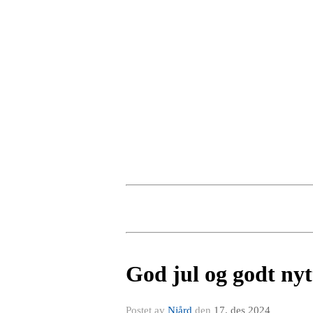
God jul og godt nyt
Postet av
Njård
den
17. des 2024