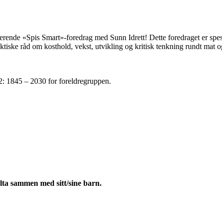
irerende «Spis Smart»-foredrag med Sunn Idrett! Dette foredraget er spesi
ktiske råd om kosthold, vekst, utvikling og kritisk tenkning rundt mat og
2: 1845 – 2030 for foreldregruppen.
elta sammen med sitt/sine barn.