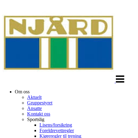
Veksle
navigasjon
Om oss
Aktuelt
Gruppestyret
Ansatte
Kontakt oss
Sportslig
Lisens/forsikring
Foreldrevettregler
Kjøreregler til trening