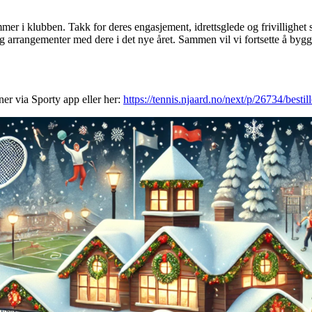
mmer i klubben. Takk for deres engasjement, idrettsglede og frivillighet s
 og arrangementer med dere i det nye året. Sammen vil vi fortsette å byg
ner via Sporty app eller her:
https://tennis.njaard.no/next/p/26734/bestil