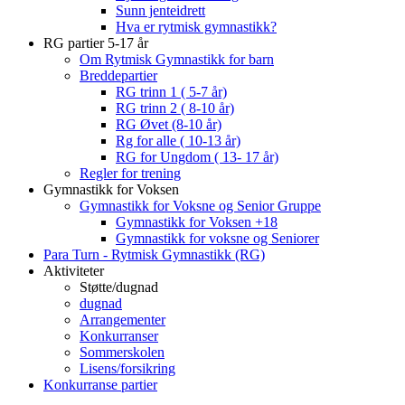
Sunn jenteidrett
Hva er rytmisk gymnastikk?
RG partier 5-17 år
Om Rytmisk Gymnastikk for barn
Breddepartier
RG trinn 1 ( 5-7 år)
RG trinn 2 ( 8-10 år)
RG Øvet (8-10 år)
Rg for alle ( 10-13 år)
RG for Ungdom ( 13- 17 år)
Regler for trening
Gymnastikk for Voksen
Gymnastikk for Voksne og Senior Gruppe
Gymnastikk for Voksen +18
Gymnastikk for voksne og Seniorer
Para Turn - Rytmisk Gymnastikk (RG)
Aktiviteter
Støtte/dugnad
dugnad
Arrangementer
Konkurranser
Sommerskolen
Lisens/forsikring
Konkurranse partier