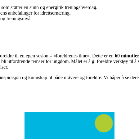
som støtter en sunn og energirik treningshverdag.
ns anbefalinger for idrettsernæring.
 og treningsnivå.
foreldre til en egen sesjon – «foreldrenes time». Dette er en
60 minutter
bli utfordrende temaer for ungdom. Målet er å gi foreldre verktøy til 
lser.
inspirasjon og kunnskap til både utøvere og foreldre. Vi håper å se d