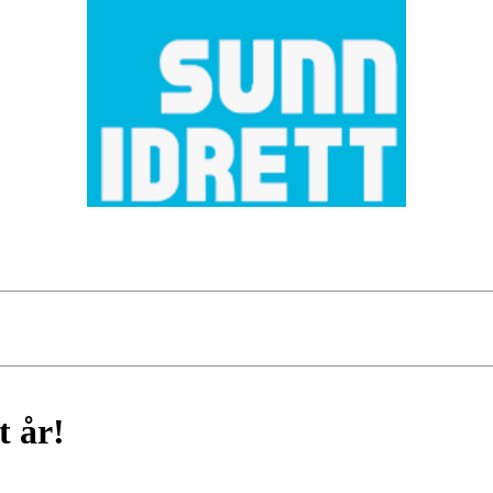
t år!