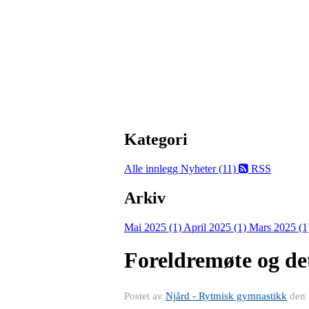
Kategori
Alle innlegg
Nyheter (11)
RSS
Arkiv
Mai 2025 (1)
April 2025 (1)
Mars 2025 (1
Foreldremøte og det
Postet av
Njård - Rytmisk gymnastikk
den