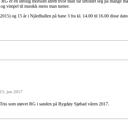
! RG er en utrolig morsom idrett hvor man får utfoldet seg på mange m
er og vimpel til musikk mens man turner.
2015) og 15 år i Njårdhallen på bane 3 fra kl. 14.00 til 16.00 disse da
15. jun 2017
 Trio som utøvet RG i sanden på Bygdøy Sjøbad våren 2017.