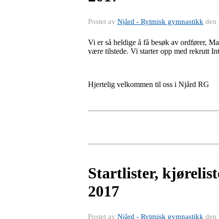
Postet av
Njård - Rytmisk gymnastikk
den
Vi er så heldige å få besøk av ordfører, M
være tilstede. Vi starter opp med rekrutt In
Hjertelig velkommen til oss i Njård RG
Startlister, kjøreli
2017
Postet av
Njård - Rytmisk gymnastikk
den