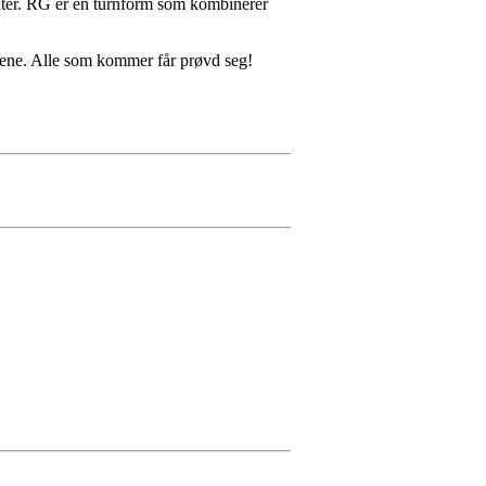
åter. RG er en turnform som kombinerer
toene. Alle som kommer får prøvd seg!