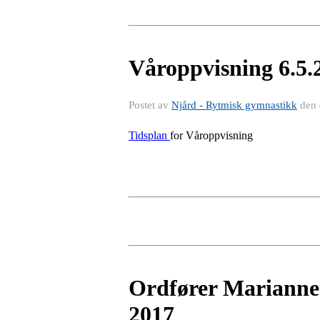
Våroppvisning 6.5.
Postet av
Njård - Rytmisk gymnastikk
den
Tidsplan
for Våroppvisning
Ordfører Marianne 
2017