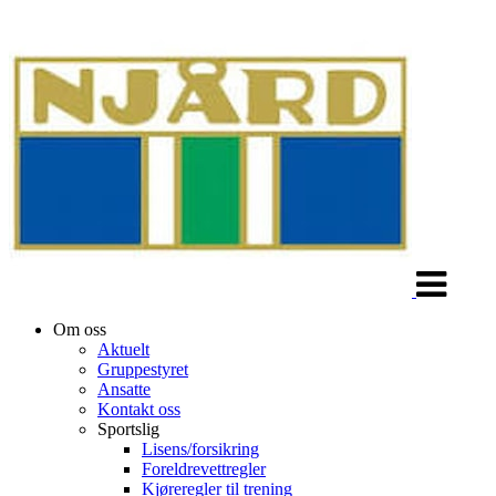
Veksle
navigasjon
Om oss
Aktuelt
Gruppestyret
Ansatte
Kontakt oss
Sportslig
Lisens/forsikring
Foreldrevettregler
Kjøreregler til trening