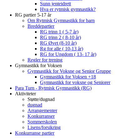
Sunn jenteidrett
Hva er rytmisk gymnastikk?
RG partier 5-17 år
Om Rytmisk Gymnastikk for barn
Breddepartier
RG trinn 1 ( 5-7 år)
RG trinn 2 ( 8-10 år)
RG Øvet (8-10 år)
Rg for alle ( 10-13 år)
RG for Ungdom ( 13- 17 år)
Regler for trening
Gymnastikk for Voksen
Gymnastikk for Voksne og Senior Gruppe
Gymnastikk for Voksen +18
Gymnastikk for voksne og Seniorer
Para Turn - Rytmisk Gymnastikk (RG)
Aktiviteter
Støtte/dugnad
dugnad
Arrangementer
Konkurranser
Sommerskolen
Lisens/forsikring
Konkurranse partier