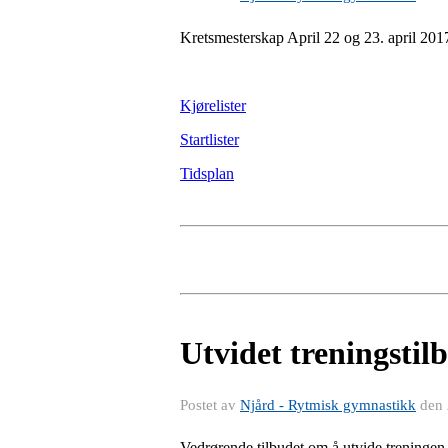
Kretsmesterskap April 22 og 23. april 201
Kjørelister
Startlister
Tidsplan
Utvidet treningstil
Postet av
Njård - Rytmisk gymnastikk
den
Vedrørende tilbudet om å utvide treningen