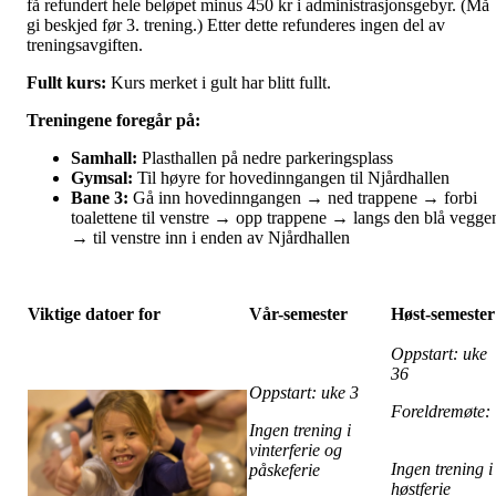
få refundert hele beløpet minus 450 kr i administrasjonsgebyr. (Må
gi beskjed før 3. trening.) Etter dette refunderes ingen del av
treningsavgiften.
Fullt kurs:
Kurs merket i gult har blitt fullt.
Treningene foregår på:
Samhall:
Plasthallen på nedre parkeringsplass
Gymsal:
Til høyre for hovedinngangen til Njårdhallen
Bane 3:
Gå inn hovedinngangen → ned trappene → forbi
toalettene til venstre → opp trappene → langs den blå vegge
→ til venstre inn i enden av Njårdhallen
Viktige datoer for
Vår-semester
Høst-semester
Oppstart: uke
36
Oppstart: uke 3
Foreldremøte
Ingen trening i
vinterferie og
Ingen trening i
påskeferie
høstferie