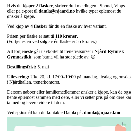
Hvis du kjøper
2 flasker
, skriver du i meldingen i Spond, Vipps
eller på e-post til
damla@njaard.no
hvilke typer eplemost du
ønsker å kjøpe.
Ved kjøp av
4 flasker
får du én flaske av hver variant.
Prisen per flaske er satt til
110 kroner
.
(Fortjenesten ved salg av én flaske er 55 kroner.)
All fortjeneste går uavkortet til trenerressurser i
Njård Rytmisk
Gymnastikk
, som barna vil ha stor glede av. 😊
Bestillingsfrist:
5. mai
Utlevering:
Uke 20, kl. 17:00–19:00 på mandag, tirsdag og onsda
i Njårdhallen, trenerkontoret.
Dersom naboer eller familiemedlemmer ønsker å kjøpe, kan de ogs
hente eplemost sammen med dere, eller vi setter pris på om dere ka
ta med og levere videre til dem.
Ved spørsmål kan du kontakte Damla på:
damla@njaard.no