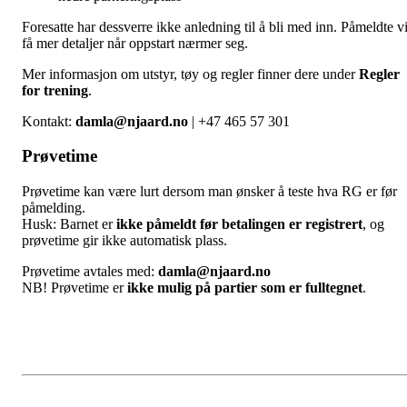
Foresatte har dessverre ikke anledning til å bli med inn. Påmeldte vi
få mer detaljer når oppstart nærmer seg.
Mer informasjon om utstyr, tøy og regler finner dere under
Regler
for trening
.
Kontakt:
damla@njaard.no
| +47 465 57 301
Prøvetime
Prøvetime kan være lurt dersom man ønsker å teste hva RG er før
påmelding.
Husk: Barnet er
ikke påmeldt før betalingen er registrert
, og
prøvetime gir ikke automatisk plass.
Prøvetime avtales med:
damla@njaard.no
NB! Prøvetime er
ikke mulig på partier som er fulltegnet
.