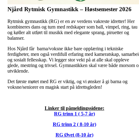
Njård Rytmisk Gymnastikk – Høstsemester 2026
Rytmisk gymnastikk (RG) er en av verdens vakreste idretter! Her
kombineres dans og turn med redskaper som ball, vimpel, ring, tau
og køller alt utført til musikk med elegante sprang, piruetter og
balanser.
Hos Njård får barna/voksne ikke bare opplæring i tekniske
ferdigheter, men også verdifull erfaring med kameratskap, samarbe
og sosialt fellesskap. Vi legger stor vekt på at alle skal oppleve
glede, mestring og trivsel. Gymnastikken skal være både morsom 
utviklende.
Det første møtet med RG er viktig, og vi ønsker å gi barna og
voksne/seniorer en magisk start på idrettsgleden!
Linker til påmeldingssidene:
RG trinn 1 ( 5-7 år)
RG trinn 2 ( 8-10 år)
RG Øvet (8-10 år)