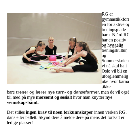
RG er
gymnastikkfo
en for aktive o
treningsglade
barn. Njård R
har en positiv
og hyggelig
treningskultur,
og
Sommerskolen
vi nå skal ha i
Oslo vil bli en
uforglemmelig
uke hvor barna
,ikke
trener og lærer nye turn- og danseformer,
bare
men de vil ogs
bli med på mye
morsomt og sosialt
hvor man knytter
nye
vennskapsbånd.
Det stilles
ingen krav til noen forkunnskaper
innen verken RG,
dans eller ballett. Skynd dere å melde dere på mens det fortsatt er
ledige plasser!