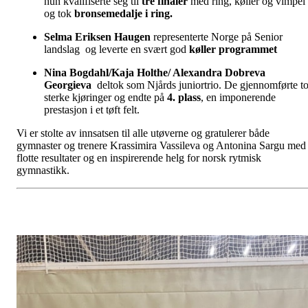
hun kvalifiserte seg til
tre finaler
med ring, køller og vimpel
og tok
bronsemedalje i ring.
Selma Eriksen Haugen
representerte Norge på Senior
landslag og leverte en svært god
køller programmet
Nina Bogdahl/Kaja Holthe
/ Alexandra Dobreva
Georgieva
deltok som Njårds juniortrio. De gjennomførte t
sterke kjøringer og endte på
4. plass
, en imponerende
prestasjon i et tøft felt.
Vi er stolte av innsatsen til alle utøverne og gratulerer både
gymnaster og trenere Krassimira Vassileva og Antonina Sargu med
flotte resultater og en inspirerende helg for norsk rytmisk
gymnastikk.