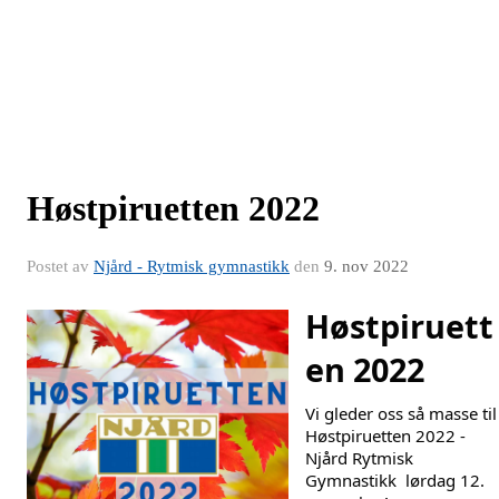
Høstpiruetten 2022
Postet av
Njård - Rytmisk gymnastikk
den
9. nov 2022
Høstpiruett
en 2022
Vi gleder oss
Høstpiruetten 2022 - 
Njård Rytmisk 
Gymnastikk 
 lørdag 12. 