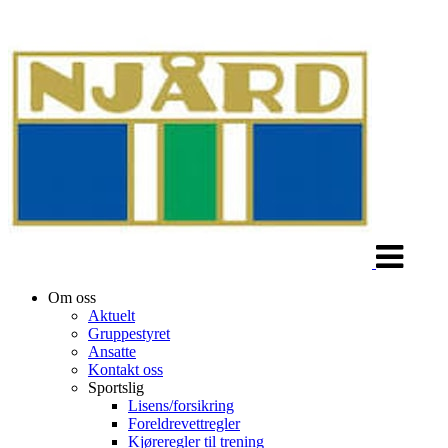
Veksle
navigasjon
Om oss
Aktuelt
Gruppestyret
Ansatte
Kontakt oss
Sportslig
Lisens/forsikring
Foreldrevettregler
Kjøreregler til trening