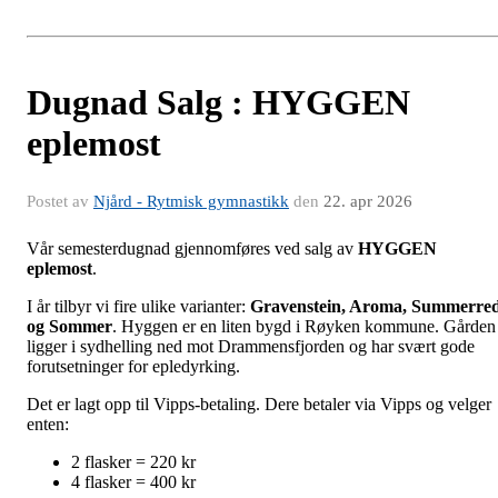
Dugnad Salg : HYGGEN
eplemost
Postet av
Njård - Rytmisk gymnastikk
den
22. apr 2026
Vår semesterdugnad gjennomføres ved salg av
HYGGEN
eplemost
.
I år tilbyr vi fire ulike varianter:
Gravenstein, Aroma, Summerre
og Sommer
. Hyggen er en liten bygd i Røyken kommune. Gården
ligger i sydhelling ned mot Drammensfjorden og har svært gode
forutsetninger for epledyrking.
Det er lagt opp til Vipps-betaling. Dere betaler via Vipps og velger
enten:
2 flasker = 220 kr
4 flasker = 400 kr