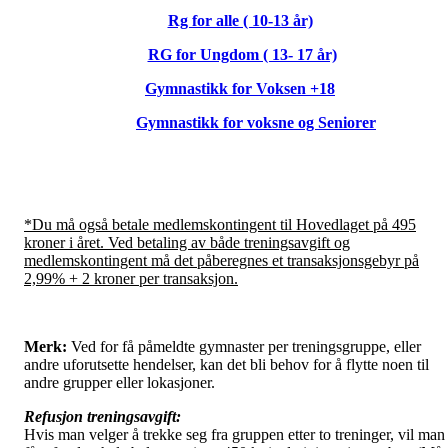
Rg for alle ( 10-13 år)
RG for Ungdom ( 13- 17 år)
Gymnastikk for Voksen +18
Gymnastikk for voksne og Seniorer
*Du må også betale medlemskontingent til Hovedlaget på 495
kroner i året. Ved betaling av både treningsavgift og
medlemskontingent må det påberegnes et transaksjonsgebyr på
2,99% + 2 kroner per transaksjon.
Merk:
Ved for få påmeldte gymnaster per treningsgruppe, eller
andre uforutsette hendelser, kan det bli behov for å flytte noen til
andre grupper eller lokasjoner.
Refusjon treningsavgift:
Hvis man velger å trekke seg fra gruppen etter to treninger, vil man