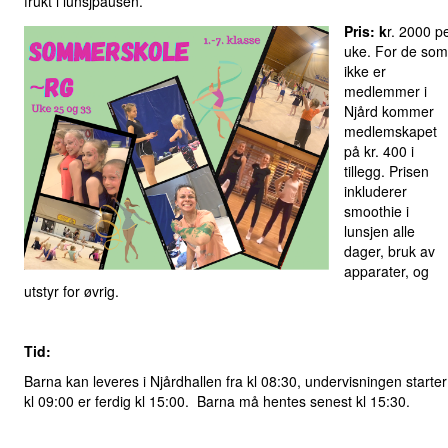
frukt i lunsjpausen.
Pris: k
r. 2000 p
uke. For de som
ikke er
medlemmer i
Njård kommer
medlemskapet
på kr. 400 i
tillegg. Prisen
inkluderer
smoothie i
lunsjen alle
dager, bruk av
apparater, og
utstyr for øvrig.
Tid:
Barna kan leveres i Njårdhallen fra kl 08:30, undervisningen starter
kl 09:00 er ferdig kl 15:00. Barna må hentes senest kl 15:30.