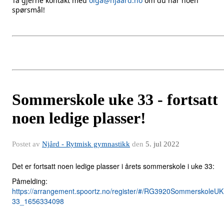
Ta gjerne kontakt med
olga@njaard.no
om du har noen
spørsmål!
Sommerskole uke 33 - fortsatt
noen ledige plasser!
Postet av
Njård - Rytmisk gymnastikk
den
5. jul 2022
Det er fortsatt noen ledige plasser i årets sommerskole i uke 33:
Påmelding:
https://arrangement.spoortz.no/register/#/RG3920SommerskoleU
33_1656334098