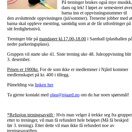
På treninger brukes også mye musikk
dans og lek! I løpet av semesteret øve
barna inn et oppvisningsnummer til
den avsluttende oppvisningen (jul/sommer). Trenerne jobber med a
barna skal oppleve mestring, samtidig som at de får utfordringer på
sitt ferdighetsnivå.
Treninger blir på
mandager kl.17.00-18.00
i Samhall (plasthallen p
nedre parkeringsplass).
Gruppen vil starte uke 41. Siste trening uke 48. Juleoppvisning blir
3. desember.
Prisen er 1900kr.
For de som ikke er medlemmer i Njård kommer
medlemskapet på kr. 400 i tillegg.
Påmelding via
linken her
Ta gjerne kontakt med
olga@njaard.no
om du har noen spørsmål!
*Refusjon treningsavgift
: Hvis man velger å trekke seg fra gruppe
etter to treninger, vil man få refundert hele beløpet (Må få beskjed
før 3. trening). Etter dette vil man ikke få refundert noe av
treningsavgiften.