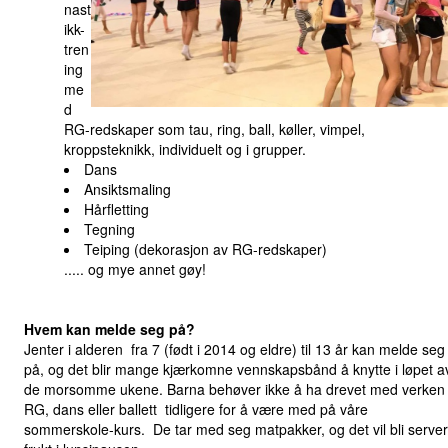
nast
ikk-
tren
ing
me
d
RG-redskaper som tau, ring, ball, køller, vimpel,
kroppsteknikk, individuelt og i grupper.
Dans
Ansiktsmaling
Hårfletting
Tegning
Teiping (dekorasjon av RG-redskaper)
..... og mye annet gøy!
Hvem kan melde seg på?
Jenter i alderen fra 7 (født i 2014 og eldre) til 13 år kan melde seg
på, og det blir mange kjærkomne vennskapsbånd å knytte i løpet a
de morsomme ukene. Barna behøver ikke å ha drevet med verken
RG, dans eller ballett tidligere for å være med på våre
sommerskole-kurs. De tar med seg matpakker, og det vil bli server