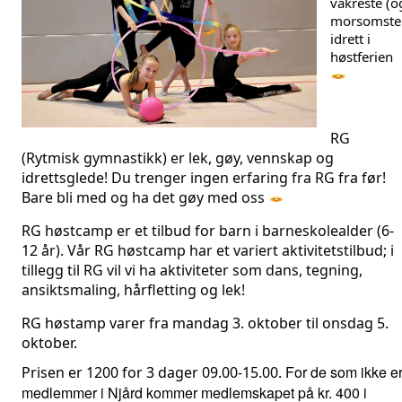
vakreste (og
morsomste!
idrett i 
høstferien 
RG 
(Rytmisk gymnastikk) er lek, gøy, vennskap og 
idrettsglede! 
Du trenger ingen erfaring fra RG fra før! 
Bare bli med og ha det gøy med oss 
RG høstcamp er et tilbud for barn i barneskolealder (6-
12 år). Vår RG høstcamp har et variert aktivitetstilbud; i 
tillegg til RG vil vi ha aktiviteter som dans, tegning, 
ansiktsmaling, hårfletting og lek!
RG høstamp varer fra mandag 3. oktober til onsdag 5.
oktober.
For de som ikke e
Prisen er 1200 for 3 dager 09.00-15.00.
medlemmer i Njård kommer medlemskapet på kr. 400 i