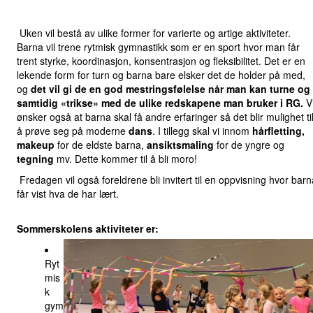
Uken vil bestå av ulike former for varierte og artige aktiviteter.
Barna vil trene rytmisk gymnastikk som er en sport hvor man får
trent styrke, koordinasjon, konsentrasjon og fleksibilitet. Det er en
lekende form for turn og barna bare elsker det de holder på med,
og
det vil gi de en god mestringsfølelse når man kan turne og
samtidig «trikse» med de ulike redskapene man bruker i RG.
V
ønsker også at barna skal få andre erfaringer så det blir mulighet ti
å prøve seg på moderne
dans
. I tillegg skal vi innom
hårfletting,
makeup
for de eldste barna,
ansiktsmaling
for de yngre og
tegning
mv. Dette kommer til å bli moro!
Fredagen vil også foreldrene bli invitert til en oppvisning hvor barn
får vist hva de har lært.
Sommerskolens aktiviteter er:
Ryt
mis
k
gym