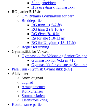
Sunn jenteidrett
Hva er rytmisk gymnastikk?
RG partier 5-17 år
Om Rytmisk Gymnastikk for barn
Breddepartier
RG trinn 1 ( 5-7 år)
RG trinn 2 ( 8-10 år)
RG Øvet (8-10 år)
Rg for alle ( 10-13 år)
RG for Ungdom ( 13- 17 år)
Regler for trening
Gymnastikk for Voksen
Gymnastikk for Voksne og Senior Gruppe
Gymnastikk for Voksen +18
Gymnastikk for voksne og Seniorer
Para Turn - Rytmisk Gymnastikk (RG)
Aktiviteter
Støtte/dugnad
dugnad
Arrangementer
Konkurranser
Sommerskolen
Lisens/forsikring
Konkurranse partier