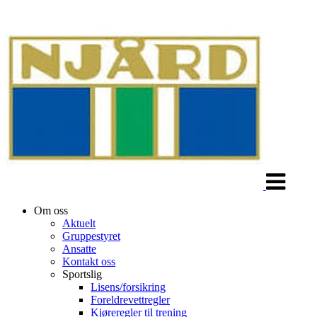
Veksle
navigasjon
Om oss
Aktuelt
Gruppestyret
Ansatte
Kontakt oss
Sportslig
Lisens/forsikring
Foreldrevettregler
Kjøreregler til trening