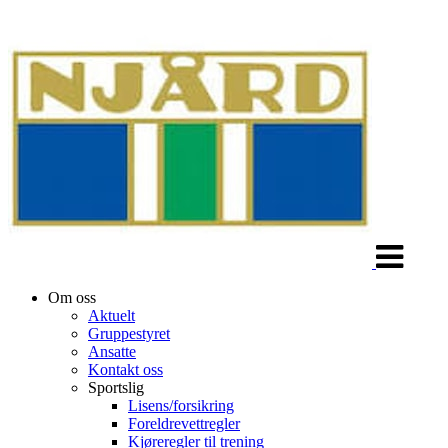
Veksle
navigasjon
Om oss
Aktuelt
Gruppestyret
Ansatte
Kontakt oss
Sportslig
Lisens/forsikring
Foreldrevettregler
Kjøreregler til trening