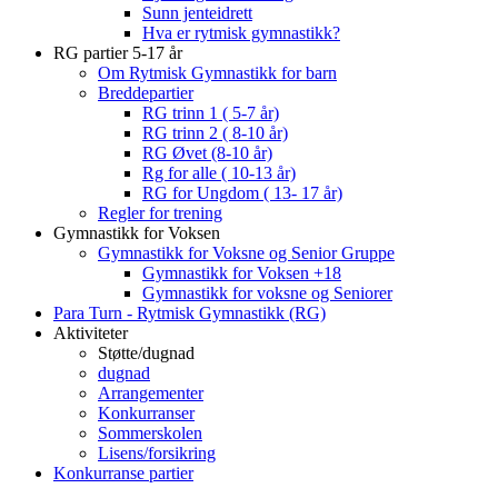
Sunn jenteidrett
Hva er rytmisk gymnastikk?
RG partier 5-17 år
Om Rytmisk Gymnastikk for barn
Breddepartier
RG trinn 1 ( 5-7 år)
RG trinn 2 ( 8-10 år)
RG Øvet (8-10 år)
Rg for alle ( 10-13 år)
RG for Ungdom ( 13- 17 år)
Regler for trening
Gymnastikk for Voksen
Gymnastikk for Voksne og Senior Gruppe
Gymnastikk for Voksen +18
Gymnastikk for voksne og Seniorer
Para Turn - Rytmisk Gymnastikk (RG)
Aktiviteter
Støtte/dugnad
dugnad
Arrangementer
Konkurranser
Sommerskolen
Lisens/forsikring
Konkurranse partier