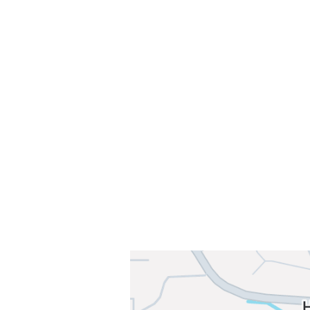
Velkommen til Njård
Sammen blir vi best!
Sørkedalsveien 106,
0378 Oslo
E-post: info@njaard.no
Telefon:
23 22 22 50
Organisasjonsnummer: 971435577
Her finner du oss