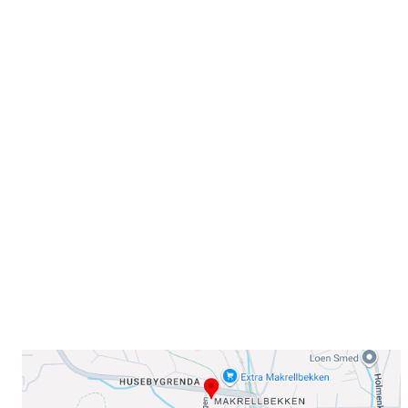
Velkommen til Njård
Sammen blir vi best!
Sørkedalsveien 106,
0378 Oslo
E-post: info@njaard.no
Telefon:
23 22 22 50
Organisasjonsnummer: 971435577
Her finner du oss