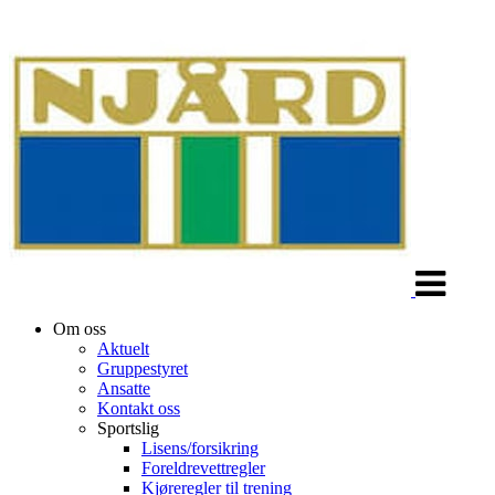
Veksle
navigasjon
Om oss
Aktuelt
Gruppestyret
Ansatte
Kontakt oss
Sportslig
Lisens/forsikring
Foreldrevettregler
Kjøreregler til trening