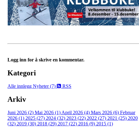
Logg inn for å skrive en kommentar.
Kategori
Alle innlegg
Nyheter (7)
RSS
Arkiv
Juni 2026 (2)
Mai 2026 (1)
April 2026 (4)
Mars 2026 (6)
Februar
2026 (1)
2025 (27)
2024 (32)
2023 (22)
2022 (27)
2021 (25)
2020
(32)
2019 (30)
2018 (29)
2017 (22)
2016 (9)
2015 (1)