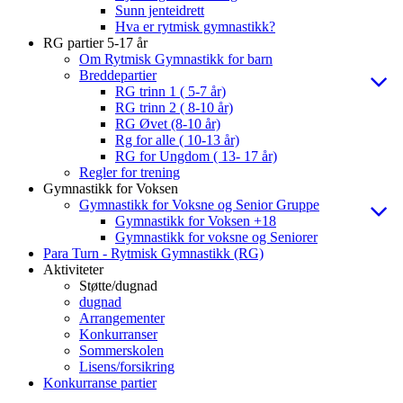
Sunn jenteidrett
Hva er rytmisk gymnastikk?
RG partier 5-17 år
Om Rytmisk Gymnastikk for barn
Breddepartier
RG trinn 1 ( 5-7 år)
RG trinn 2 ( 8-10 år)
RG Øvet (8-10 år)
Rg for alle ( 10-13 år)
RG for Ungdom ( 13- 17 år)
Regler for trening
Gymnastikk for Voksen
Gymnastikk for Voksne og Senior Gruppe
Gymnastikk for Voksen +18
Gymnastikk for voksne og Seniorer
Para Turn - Rytmisk Gymnastikk (RG)
Aktiviteter
Støtte/dugnad
dugnad
Arrangementer
Konkurranser
Sommerskolen
Lisens/forsikring
Konkurranse partier