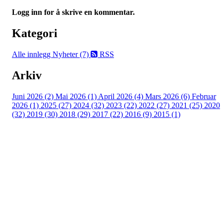
Logg inn for å skrive en kommentar.
Kategori
Alle innlegg
Nyheter (7)
RSS
Arkiv
Juni 2026 (2)
Mai 2026 (1)
April 2026 (4)
Mars 2026 (6)
Februar
2026 (1)
2025 (27)
2024 (32)
2023 (22)
2022 (27)
2021 (25)
2020
(32)
2019 (30)
2018 (29)
2017 (22)
2016 (9)
2015 (1)
Velkommen til Njård
Sammen blir vi best!
Sørkedalsveien 106,