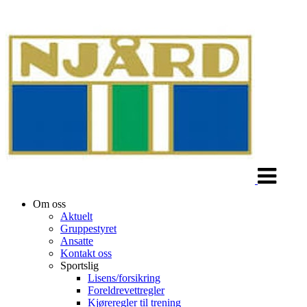
Veksle
navigasjon
Om oss
Aktuelt
Gruppestyret
Ansatte
Kontakt oss
Sportslig
Lisens/forsikring
Foreldrevettregler
Kjøreregler til trening