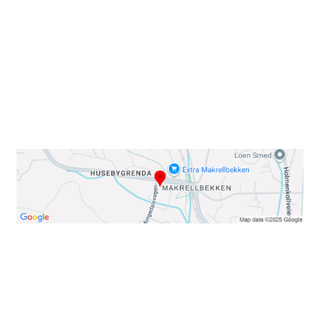
0378 Oslo
E-post: info@njaard.no
Telefon:
23 22 22 50
Organisasjonsnummer: 971435577
Her finner du oss