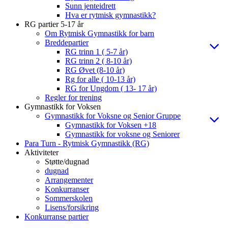
Sunn jenteidrett
Hva er rytmisk gymnastikk?
RG partier 5-17 år
Om Rytmisk Gymnastikk for barn
Breddepartier
RG trinn 1 ( 5-7 år)
RG trinn 2 ( 8-10 år)
RG Øvet (8-10 år)
Rg for alle ( 10-13 år)
RG for Ungdom ( 13- 17 år)
Regler for trening
Gymnastikk for Voksen
Gymnastikk for Voksne og Senior Gruppe
Gymnastikk for Voksen +18
Gymnastikk for voksne og Seniorer
Para Turn - Rytmisk Gymnastikk (RG)
Aktiviteter
Støtte/dugnad
dugnad
Arrangementer
Konkurranser
Sommerskolen
Lisens/forsikring
Konkurranse partier