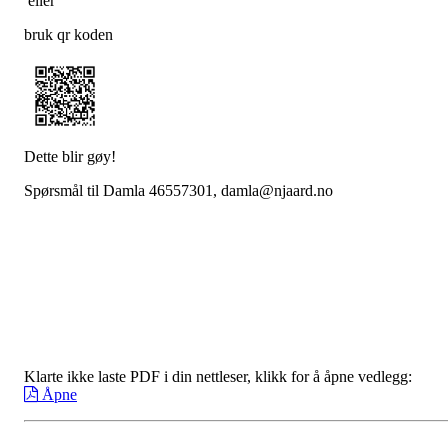
eller
bruk qr koden
Dette blir gøy!
Spørsmål til Damla 46557301, damla@njaard.no
Klarte ikke laste PDF i din nettleser, klikk for å åpne vedlegg:
Åpne