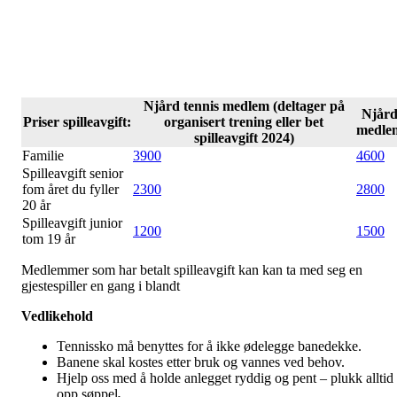
Njård tennis medlem (deltager på
Njår
Priser spilleavgift:
organisert trening eller bet
medle
spilleavgift 2024)
Familie
3900
4600
Spilleavgift senior
fom året du fyller
2300
2800
20 år
Spilleavgift junior
1200
1500
tom 19 år
Medlemmer som har betalt spilleavgift kan kan ta med seg en
gjestespiller en gang i blandt
Vedlikehold
Tennissko må benyttes for å ikke ødelegge banedekke.
Banene skal kostes etter bruk og vannes ved behov.
Hjelp oss med å holde anlegget ryddig og pent – plukk alltid
opp søppel
.