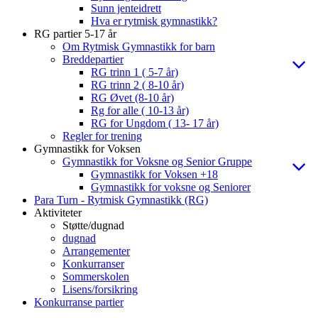
Sunn jenteidrett
Hva er rytmisk gymnastikk?
RG partier 5-17 år
Om Rytmisk Gymnastikk for barn
Breddepartier
RG trinn 1 ( 5-7 år)
RG trinn 2 ( 8-10 år)
RG Øvet (8-10 år)
Rg for alle ( 10-13 år)
RG for Ungdom ( 13- 17 år)
Regler for trening
Gymnastikk for Voksen
Gymnastikk for Voksne og Senior Gruppe
Gymnastikk for Voksen +18
Gymnastikk for voksne og Seniorer
Para Turn - Rytmisk Gymnastikk (RG)
Aktiviteter
Støtte/dugnad
dugnad
Arrangementer
Konkurranser
Sommerskolen
Lisens/forsikring
Konkurranse partier