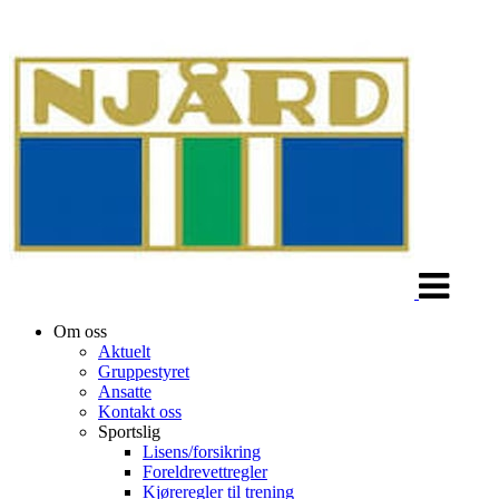
Veksle
navigasjon
Om oss
Aktuelt
Gruppestyret
Ansatte
Kontakt oss
Sportslig
Lisens/forsikring
Foreldrevettregler
Kjøreregler til trening