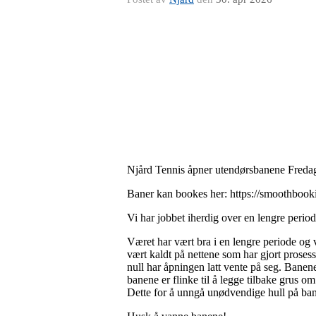
Njård Tennis åpner utendørsbanene Freda
Baner kan bookes her: https://smoothbook
Vi har jobbet iherdig over en lengre period
Været har vært bra i en lengre periode og v
vært kaldt på nettene som har gjort prose
null har åpningen latt vente på seg. Banene v
banene er flinke til å legge tilbake grus o
Dette for å unngå unødvendige hull på ba