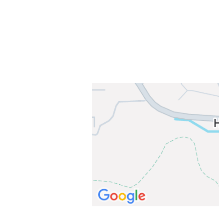
E-post: info@njaard.no
Telefon:
23 22 22 50
Organisasjonsnummer: 971435577
Her finner du oss