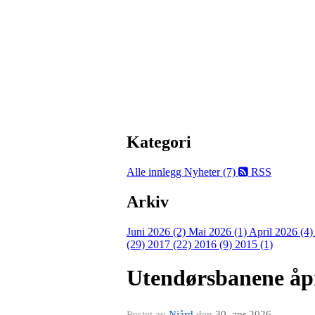
Kategori
Alle innlegg
Nyheter (7)
RSS
Arkiv
Juni 2026 (2)
Mai 2026 (1)
April 2026 (4
(29)
2017 (22)
2016 (9)
2015 (1)
Utendørsbanene åpn
Postet av
Njård
den
30. apr 2026