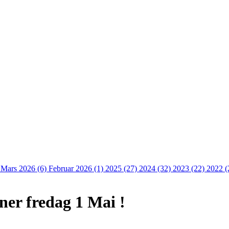
)
Mars 2026 (6)
Februar 2026 (1)
2025 (27)
2024 (32)
2023 (22)
2022 (
er fredag 1 Mai !