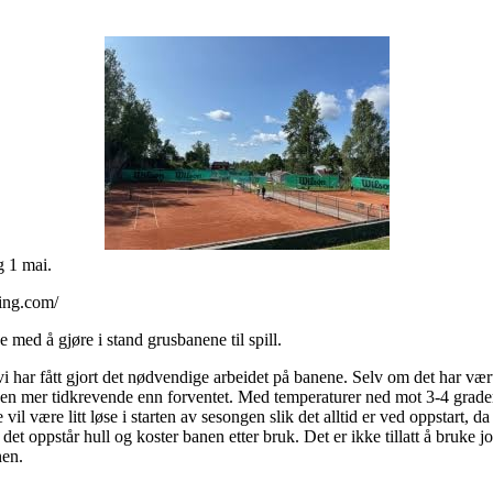
g 1 mai.
ing.com/
e med å gjøre i stand grusbanene til spill.
i har fått gjort det nødvendige arbeidet på banene. Selv om det har vært 
ssen mer tidkrevende enn forventet. Med temperaturer ned mot 3-4 grader
il være litt løse i starten av sesongen slik det alltid er ved oppstart, da
m det oppstår hull og koster banen etter bruk. Det er ikke tillatt å bruk
nen.