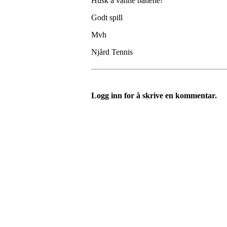
Husk å vanne banene!
Godt spill
Mvh
Njård Tennis
Logg inn for å skrive en kommentar.
Velkommen til Njård
Sammen blir vi best!
Sørkedalsveien 106,
0378 Oslo