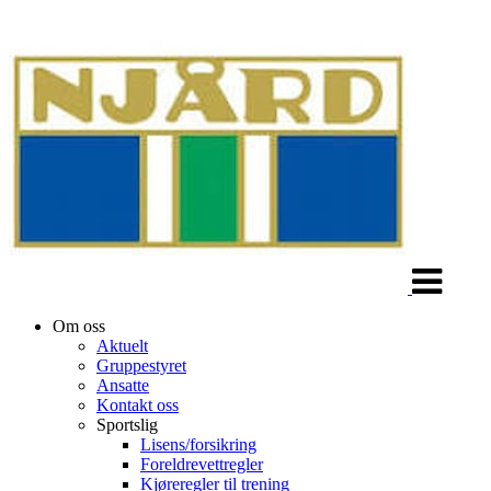
Veksle
navigasjon
Om oss
Aktuelt
Gruppestyret
Ansatte
Kontakt oss
Sportslig
Lisens/forsikring
Foreldrevettregler
Kjøreregler til trening