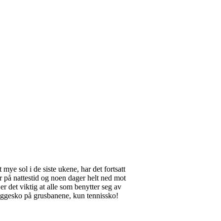
mye sol i de siste ukene, har det fortsatt
 på nattestid og noen dager helt ned mot
 er det viktig at alle som benytter seg av
e joggesko på grusbanene, kun tennissko!