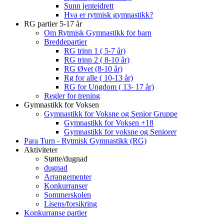
Sunn jenteidrett
Hva er rytmisk gymnastikk?
RG partier 5-17 år
Om Rytmisk Gymnastikk for barn
Breddepartier
RG trinn 1 ( 5-7 år)
RG trinn 2 ( 8-10 år)
RG Øvet (8-10 år)
Rg for alle ( 10-13 år)
RG for Ungdom ( 13- 17 år)
Regler for trening
Gymnastikk for Voksen
Gymnastikk for Voksne og Senior Gruppe
Gymnastikk for Voksen +18
Gymnastikk for voksne og Seniorer
Para Turn - Rytmisk Gymnastikk (RG)
Aktiviteter
Støtte/dugnad
dugnad
Arrangementer
Konkurranser
Sommerskolen
Lisens/forsikring
Konkurranse partier