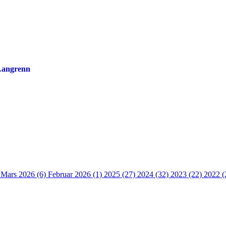
 Langrenn
)
Mars 2026 (6)
Februar 2026 (1)
2025 (27)
2024 (32)
2023 (22)
2022 (