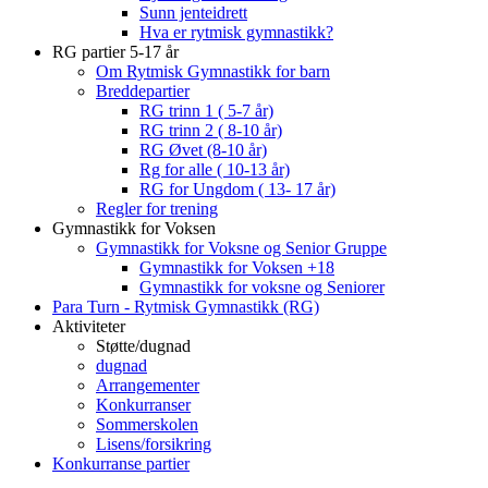
Sunn jenteidrett
Hva er rytmisk gymnastikk?
RG partier 5-17 år
Om Rytmisk Gymnastikk for barn
Breddepartier
RG trinn 1 ( 5-7 år)
RG trinn 2 ( 8-10 år)
RG Øvet (8-10 år)
Rg for alle ( 10-13 år)
RG for Ungdom ( 13- 17 år)
Regler for trening
Gymnastikk for Voksen
Gymnastikk for Voksne og Senior Gruppe
Gymnastikk for Voksen +18
Gymnastikk for voksne og Seniorer
Para Turn - Rytmisk Gymnastikk (RG)
Aktiviteter
Støtte/dugnad
dugnad
Arrangementer
Konkurranser
Sommerskolen
Lisens/forsikring
Konkurranse partier