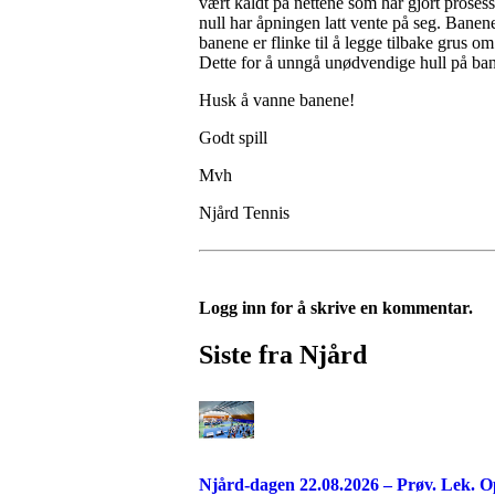
vært kaldt på nettene som har gjort prose
null har åpningen latt vente på seg. Banene v
banene er flinke til å legge tilbake grus o
Dette for å unngå unødvendige hull på ba
Husk å vanne banene!
Godt spill
Mvh
Njård Tennis
Logg inn for å skrive en kommentar.
Siste fra Njård
Njård-dagen 22.08.2026 – Prøv. Lek. O