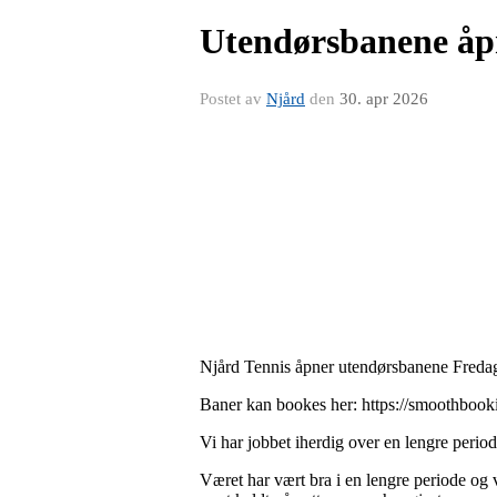
Utendørsbanene åpn
Postet av
Njård
den
30. apr 2026
Njård Tennis åpner utendørsbanene Freda
Baner kan bookes her: https://smoothbook
Vi har jobbet iherdig over en lengre period
Været har vært bra i en lengre periode og v