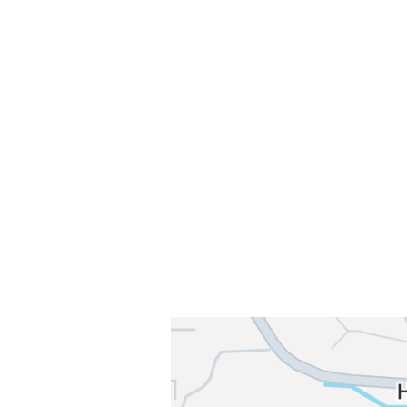
Velkommen til Njård
Sammen blir vi best!
Sørkedalsveien 106,
0378 Oslo
E-post: info@njaard.no
Telefon:
23 22 22 50
Organisasjonsnummer: 971435577
Her finner du oss