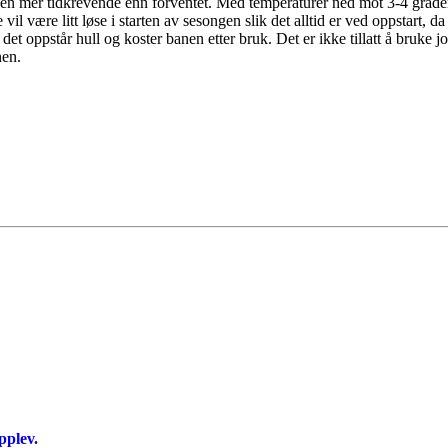
ssen mer tidkrevende enn forventet. Med temperaturer ned mot 3-4 grader
il være litt løse i starten av sesongen slik det alltid er ved oppstart, da
m det oppstår hull og koster banen etter bruk. Det er ikke tillatt å bruk
nen.
pplev.