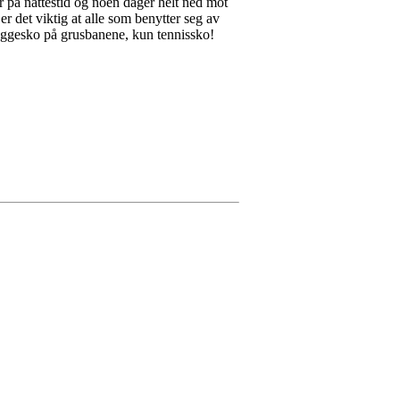
 på nattestid og noen dager helt ned mot
 er det viktig at alle som benytter seg av
e joggesko på grusbanene, kun tennissko!