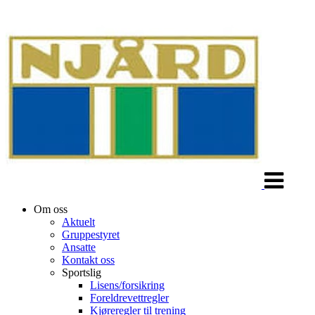
Veksle
navigasjon
Om oss
Aktuelt
Gruppestyret
Ansatte
Kontakt oss
Sportslig
Lisens/forsikring
Foreldrevettregler
Kjøreregler til trening