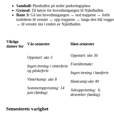
Samhall:
Plasthallen på nedre parkeringsplass
Gymsal:
Til høyre for hovedinngangen til Njårdhallen
Bane 3:
Gå inn hovedinngangen → ned trappene → forbi
toalettene til venstre → opp trappene → langs den blå vegge
→ til venstre inn i enden av Njårdhallen
Viktige
Vår-semester
Høst-semester
datoer for
Oppstart: uke 36
Oppstart: uke 3
Foreldremøte:
Ingen trening i vinterferie
og påskeferie
Ingen trening i høstferie
Vinterkamp: uke 8
Høstcamp:uke 40
Sommeroppvisning: 14
Juleoppvisning: 6.
juni (lørdag)
desember (lørdag)
Semesterets varighet