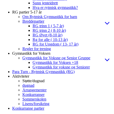
Sunn jenteidrett
Hva er rytmisk gymnastikk?
RG partier 5-17 år
Om Rytmisk Gymnastikk for barn
Breddepartier
RG trinn 1 ( 5-7 år)
RG trinn 2 ( 8-10 år)
RG Øvet (8-10 år)
Rg for alle ( 10-13 år)
RG for Ungdom ( 13- 17 år)
Regler for trening
Gymnastikk for Voksen
Gymnastikk for Voksne og Senior Gruppe
Gymnastikk for Voksen +18
Gymnastikk for voksne og Seniorer
Para Turn - Rytmisk Gymnastikk (RG)
Aktiviteter
Støtte/dugnad
dugnad
Arrangementer
Konkurranser
Sommerskolen
Lisens/forsikring
Konkurranse partier