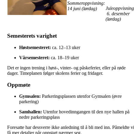
Sommeroppvisning:
Juleoppvisning
14 juni (lørdag)
6. desember
(lørdag)
Semesterets varighet
Høstsemesteret:
ca. 12–13 uker
Vårsemesteret:
ca. 18–19 uker
Det er ingen trening i høst-, vinter- og påskeferier, eller på røde
dager. Timeplanen følger skolens ferier og fridager.
Oppmøte
Gymsalen:
Parkeringsplassen utenfor Gymsalen (øvre
parkering)
Samhallen:
Utenfor hovedinngangen til den nye hallen på
nedre parkeringsplass
Foresatte har dessverre ikke anledning til å bli med inn. Påmeldte vi
få mer detaljer når oppstart nærmer seg.