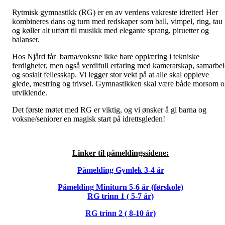
Rytmisk gymnastikk (RG) er en av verdens vakreste idretter! Her
kombineres dans og turn med redskaper som ball, vimpel, ring, tau
og køller alt utført til musikk med elegante sprang, piruetter og
balanser.
Hos Njård får barna/voksne ikke bare opplæring i tekniske
ferdigheter, men også verdifull erfaring med kameratskap, samarbe
og sosialt fellesskap. Vi legger stor vekt på at alle skal oppleve
glede, mestring og trivsel. Gymnastikken skal være både morsom 
utviklende.
Det første møtet med RG er viktig, og vi ønsker å gi barna og
voksne/seniorer en magisk start på idrettsgleden!
Linker til påmeldingssidene:
Påmelding Gymlek 3-4 år
Påmelding Miniturn 5-6 år (førskole)
RG trinn 1 ( 5-7 år)
RG trinn 2 ( 8-10 år)