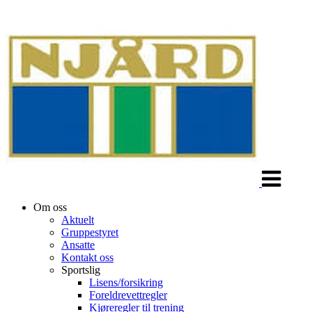
Veksle
navigasjon
Om oss
Aktuelt
Gruppestyret
Ansatte
Kontakt oss
Sportslig
Lisens/forsikring
Foreldrevettregler
Kjøreregler til trening