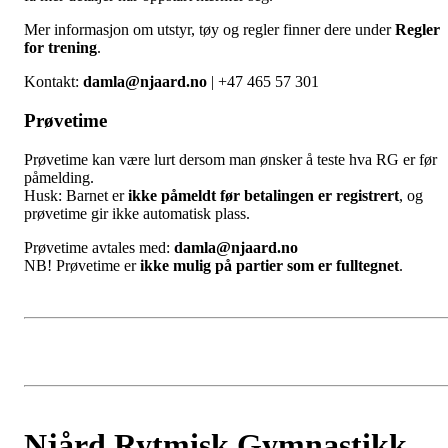
Mer informasjon om utstyr, tøy og regler finner dere under
Regler
for trening
.
Kontakt:
damla@njaard.no
| +47 465 57 301
Prøvetime
Prøvetime kan være lurt dersom man ønsker å teste hva RG er før
påmelding.
Husk: Barnet er
ikke påmeldt før betalingen er registrert
, og
prøvetime gir ikke automatisk plass.
Prøvetime avtales med:
damla@njaard.no
NB! Prøvetime er
ikke mulig på partier som er fulltegnet
.
Njård Rytmisk Gymnastikk