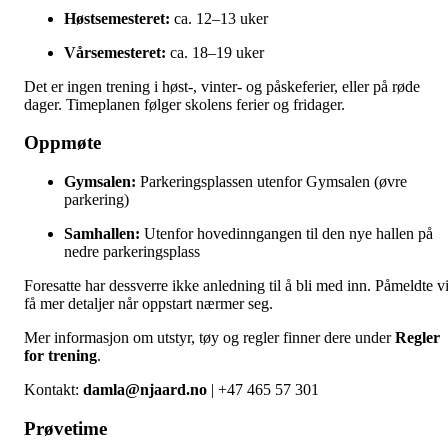
Høstsemesteret:
ca. 12–13 uker
Vårsemesteret:
ca. 18–19 uker
Det er ingen trening i høst-, vinter- og påskeferier, eller på røde
dager. Timeplanen følger skolens ferier og fridager.
Oppmøte
Gymsalen:
Parkeringsplassen utenfor Gymsalen (øvre
parkering)
Samhallen:
Utenfor hovedinngangen til den nye hallen på
nedre parkeringsplass
Foresatte har dessverre ikke anledning til å bli med inn. Påmeldte vi
få mer detaljer når oppstart nærmer seg.
Mer informasjon om utstyr, tøy og regler finner dere under
Regler
for trening
.
Kontakt:
damla@njaard.no
| +47 465 57 301
Prøvetime