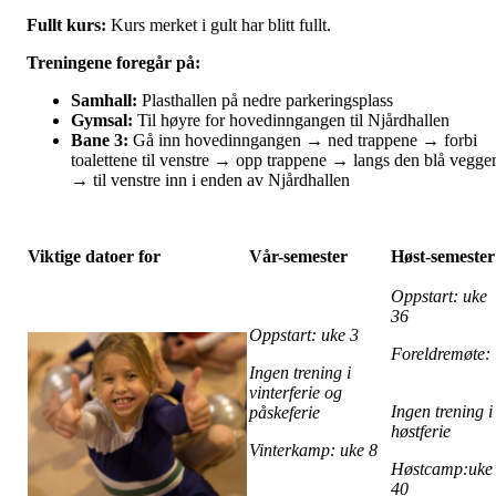
Fullt kurs:
Kurs merket i gult har blitt fullt.
Treningene foregår på:
Samhall:
Plasthallen på nedre parkeringsplass
Gymsal:
Til høyre for hovedinngangen til Njårdhallen
Bane 3:
Gå inn hovedinngangen → ned trappene → forbi
toalettene til venstre → opp trappene → langs den blå vegge
→ til venstre inn i enden av Njårdhallen
Viktige datoer for
Vår-semester
Høst-semester
Oppstart: uke
36
Oppstart: uke 3
Foreldremøte
Ingen trening i
vinterferie og
Ingen trening i
påskeferie
høstferie
Vinterkamp: uke 8
Høstcamp:uke
40