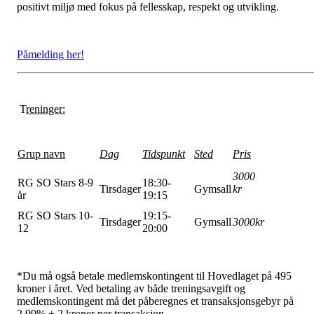
positivt miljø med fokus på fellesskap, respekt og utvikling.
Påmelding her!
T
reninger:
Grup navn
Dag
Tidspunkt
Sted
Pris
3000
RG SO Stars 8-9
18:30-
Tirsdager
Gymsall
kr
år
19:15
RG SO Stars 10-
19:15-
Tirsdager
Gymsall
3000kr
12
20:00
*Du må også betale medlemskontingent til Hovedlaget på 495
kroner i året. Ved betaling av både treningsavgift og
medlemskontingent må det påberegnes et transaksjonsgebyr på
2,99% + 2 kroner per transaksjon.