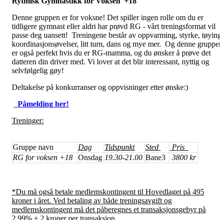
Rytmisk Gymnastikk for Voksen +18
Denne gruppen er for voksne! Det spiller ingen rolle om du er
tidligere gymnast eller aldri har prøvd RG - vårt treningsformat vil
passe deg uansett! Treningene består av oppvarming, styrke, tøyin
koordinasjonsøvelser, litt turn, dans og mye mer. Og denne gruppe
er også perfekt hvis du er RG-mamma, og du ønsker å prøve det
datteren din driver med. Vi lover at det blir interessant, nyttig og
selvfølgelig gøy!
Deltakelse på konkurranser og oppvisninger etter ønske:)
Påmelding her!
Treninger:
Gruppe navn
Dag
Tidspunkt
Sted
Pris
RG for voksen +18
Onsdag
19.30-21.00
Bane3
3800 kr
*Du må også betale medlemskontingent til Hovedlaget på 495
kroner i året. Ved betaling av både treningsavgift og
medlemskontingent må det påberegnes et transaksjonsgebyr på
2,99% + 2 kroner per transaksjon.