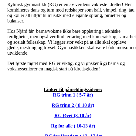
Rytmisk gymnastikk (RG) er en av verdens vakreste idretter! Her
kombineres dans og turn med redskaper som ball, vimpel, ring, tau
og køller alt utført til musikk med elegante sprang, piruetter og
balanser.
Hos Njård får barna/voksne ikke bare opplæring i tekniske
ferdigheter, men også verdifull erfaring med kameratskap, samarbe
og sosialt fellesskap. Vi legger stor vekt på at alle skal oppleve
glede, mestring og trivsel. Gymnastikken skal være både morsom 
utviklende.
Det første møtet med RG er viktig, og vi ønsker å gi barna og
voksne/seniorer en magisk start på idrettsgleden!
Linker til påmeldingssidene:
RG trinn 1 ( 5-7 år)
RG trinn 2 ( 8-10 år)
RG Øvet (8-10 år)
Rg for alle ( 10-13 år)