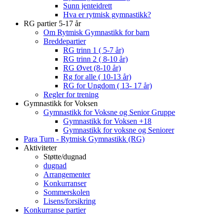
Sunn jenteidrett
Hva er rytmisk gymnastikk?
RG partier 5-17 år
Om Rytmisk Gymnastikk for barn
Breddepartier
RG trinn 1 ( 5-7 år)
RG trinn 2 ( 8-10 år)
RG Øvet (8-10 år)
Rg for alle ( 10-13 år)
RG for Ungdom ( 13- 17 år)
Regler for trening
Gymnastikk for Voksen
Gymnastikk for Voksne og Senior Gruppe
Gymnastikk for Voksen +18
Gymnastikk for voksne og Seniorer
Para Turn - Rytmisk Gymnastikk (RG)
Aktiviteter
Støtte/dugnad
dugnad
Arrangementer
Konkurranser
Sommerskolen
Lisens/forsikring
Konkurranse partier