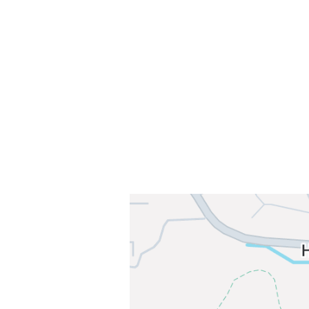
Sammen blir vi best!
Sørkedalsveien 106,
0378 Oslo
E-post: info@njaard.no
Telefon:
23 22 22 50
Organisasjonsnummer: 971435577
Her finner du oss