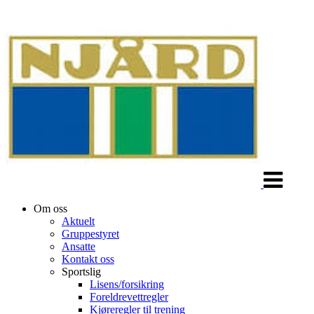
Veksle
navigasjon
Om oss
Aktuelt
Gruppestyret
Ansatte
Kontakt oss
Sportslig
Lisens/forsikring
Foreldrevettregler
Kjøreregler til trening