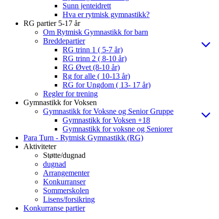
Sunn jenteidrett
Hva er rytmisk gymnastikk?
RG partier 5-17 år
Om Rytmisk Gymnastikk for barn
Breddepartier
RG trinn 1 ( 5-7 år)
RG trinn 2 ( 8-10 år)
RG Øvet (8-10 år)
Rg for alle ( 10-13 år)
RG for Ungdom ( 13- 17 år)
Regler for trening
Gymnastikk for Voksen
Gymnastikk for Voksne og Senior Gruppe
Gymnastikk for Voksen +18
Gymnastikk for voksne og Seniorer
Para Turn - Rytmisk Gymnastikk (RG)
Aktiviteter
Støtte/dugnad
dugnad
Arrangementer
Konkurranser
Sommerskolen
Lisens/forsikring
Konkurranse partier