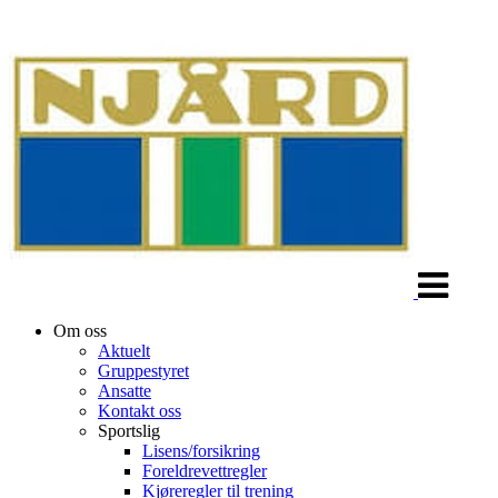
Veksle
navigasjon
Om oss
Aktuelt
Gruppestyret
Ansatte
Kontakt oss
Sportslig
Lisens/forsikring
Foreldrevettregler
Kjøreregler til trening