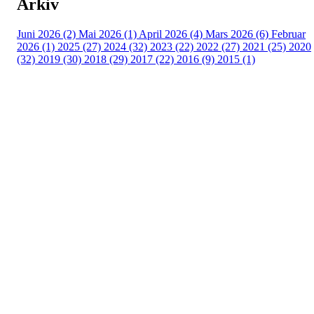
Arkiv
Juni 2026 (2)
Mai 2026 (1)
April 2026 (4)
Mars 2026 (6)
Februar
2026 (1)
2025 (27)
2024 (32)
2023 (22)
2022 (27)
2021 (25)
2020
(32)
2019 (30)
2018 (29)
2017 (22)
2016 (9)
2015 (1)
Velkommen til Njård
Sammen blir vi best!
Sørkedalsveien 106,
0378 Oslo
E-post: info@njaard.no
Telefon:
23 22 22 50
Organisasjonsnummer: 971435577