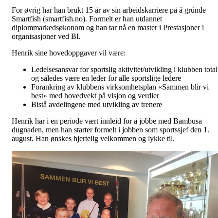
For øvrig har han brukt 15 år av sin arbeidskarriere på å gründe
Smartfish (smartfish.no). Formelt er han utdannet
diplommarkedsøkonom og han tar nå en master i Prestasjoner i
organisasjoner ved BI.
Henrik sine hovedoppgaver vil være:
Ledelsesansvar for sportslig aktivitet/utvikling i klubben total
og således være en leder for alle sportslige ledere
Forankring av klubbens virksomhetsplan «Sammen blir vi
best» med hovedvekt på visjon og verdier
Bistå avdelingene med utvikling av trenere
Henrik har i en periode vært innleid for å jobbe med Bambusa
dugnaden, men han starter formelt i jobben som sportssjef den 1.
august. Han ønskes hjertelig velkommen og lykke til.