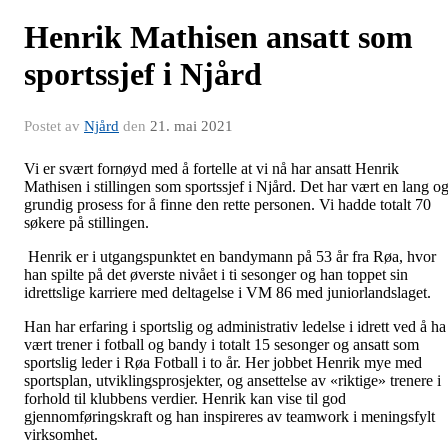
Henrik Mathisen ansatt som
sportssjef i Njård
Postet av
Njård
den
21. mai 2021
Vi er svært fornøyd med å fortelle at vi nå har ansatt Henrik
Mathisen i stillingen som sportssjef i Njård. Det har vært en lang o
grundig prosess for å finne den rette personen. Vi hadde totalt 70
søkere på stillingen.
Henrik er i utgangspunktet en bandymann på 53 år fra Røa, hvor
han spilte på det øverste nivået i ti sesonger og han toppet sin
idrettslige karriere med deltagelse i VM 86 med juniorlandslaget.
Han har erfaring i sportslig og administrativ ledelse i idrett ved å ha
vært trener i fotball og bandy i totalt 15 sesonger og ansatt som
sportslig leder i Røa Fotball i to år. Her jobbet Henrik mye med
sportsplan, utviklingsprosjekter, og ansettelse av «riktige» trenere i
forhold til klubbens verdier. Henrik kan vise til god
gjennomføringskraft og han inspireres av teamwork i meningsfylt
virksomhet.