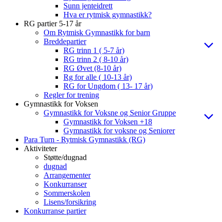
Sunn jenteidrett
Hva er rytmisk gymnastikk?
RG partier 5-17 år
Om Rytmisk Gymnastikk for barn
Breddepartier
RG trinn 1 ( 5-7 år)
RG trinn 2 ( 8-10 år)
RG Øvet (8-10 år)
Rg for alle ( 10-13 år)
RG for Ungdom ( 13- 17 år)
Regler for trening
Gymnastikk for Voksen
Gymnastikk for Voksne og Senior Gruppe
Gymnastikk for Voksen +18
Gymnastikk for voksne og Seniorer
Para Turn - Rytmisk Gymnastikk (RG)
Aktiviteter
Støtte/dugnad
dugnad
Arrangementer
Konkurranser
Sommerskolen
Lisens/forsikring
Konkurranse partier