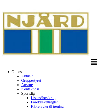
Veksle
navigasjon
Om oss
Aktuelt
Gruppestyret
Ansatte
Kontakt oss
Sportslig
Lisens/forsikring
Foreldrevettregler
Kjøreregler til trening