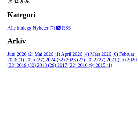
29.04.2026
Kategori
Alle innlegg
Nyheter (7)
RSS
Arkiv
Juni 2026 (2)
Mai 2026 (1)
April 2026 (4)
Mars 2026 (6)
Februar
2026 (1)
2025 (27)
2024 (32)
2023 (22)
2022 (27)
2021 (25)
2020
(32)
2019 (30)
2018 (29)
2017 (22)
2016 (9)
2015 (1)
Velkommen til Njård
Sammen blir vi best!
Sørkedalsveien 106,