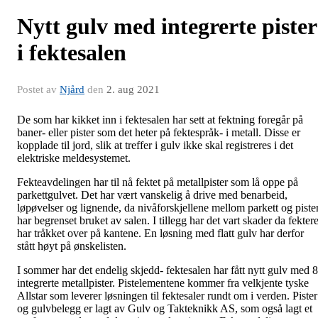
Nytt gulv med integrerte pister
i fektesalen
Postet av
Njård
den
2. aug 2021
De som har kikket inn i fektesalen har sett at fektning foregår på
baner- eller pister som det heter på fektespråk- i metall. Disse er
kopplade til jord, slik at treffer i gulv ikke skal registreres i det
elektriske meldesystemet.
Fekteavdelingen har til nå fektet på metallpister som lå oppe på
parkettgulvet. Det har vært vanskelig å drive med benarbeid,
løpøvelser og lignende, da nivåforskjellene mellom parkett og piste
har begrenset bruket av salen. I tillegg har det vart skader da fekter
har tråkket over på kantene. En løsning med flatt gulv har derfor
stått høyt på ønskelisten.
I sommer har det endelig skjedd- fektesalen har fått nytt gulv med 8
integrerte metallpister. Pistelementene kommer fra velkjente tyske
Allstar som leverer løsningen til fektesaler rundt om i verden. Pister
og gulvbelegg er lagt av Gulv og Takteknikk AS, som også lagt et