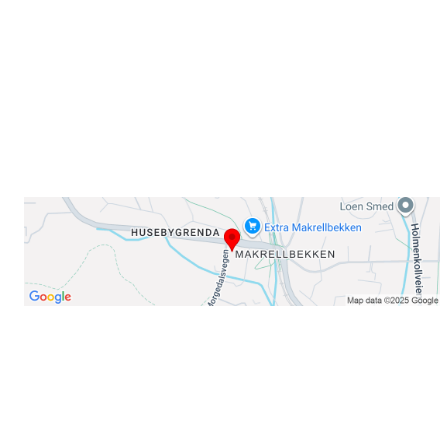
0378 Oslo
E-post: info@njaard.no
Telefon:
23 22 22 50
Organisasjonsnummer: 971435577
Her finner du oss