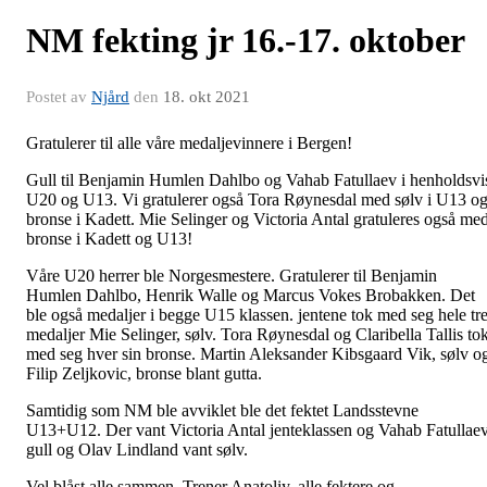
NM fekting jr 16.-17. oktober
Postet av
Njård
den
18. okt 2021
Gratulerer til alle våre medaljevinnere i Bergen!
Gull til Benjamin Humlen Dahlbo og Vahab Fatullaev i henholdsvi
U20 og U13. Vi gratulerer også Tora Røynesdal med sølv i U13 o
bronse i Kadett. Mie Selinger og Victoria Antal gratuleres også me
bronse i Kadett og U13!
Våre U20 herrer ble Norgesmestere. Gratulerer til Benjamin
Humlen Dahlbo, Henrik Walle og Marcus Vokes Brobakken. Det
ble også medaljer i begge U15 klassen. jentene tok med seg hele tr
medaljer Mie Selinger, sølv. Tora Røynesdal og Claribella Tallis to
med seg hver sin bronse. Martin Aleksander Kibsgaard Vik, sølv o
Filip Zeljkovic, bronse blant gutta.
Samtidig som NM ble avviklet ble det fektet Landsstevne
U13+U12. Der vant Victoria Antal jenteklassen og Vahab Fatullaev
gull og Olav Lindland vant sølv.
Vel blåst alle sammen, Trener Anatoliy, alle fektere og