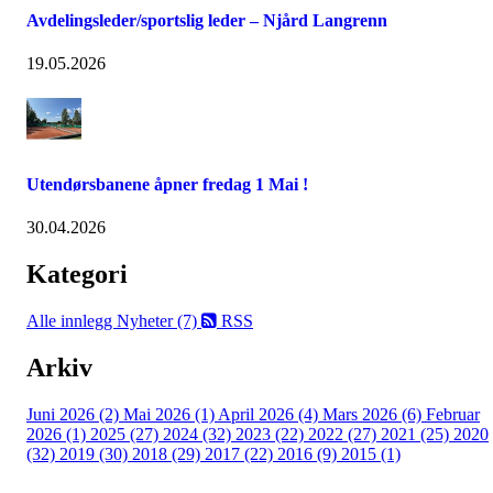
Avdelingsleder/sportslig leder – Njård Langrenn
19.05.2026
Utendørsbanene åpner fredag 1 Mai !
30.04.2026
Kategori
Alle innlegg
Nyheter (7)
RSS
Arkiv
Juni 2026 (2)
Mai 2026 (1)
April 2026 (4)
Mars 2026 (6)
Februar
2026 (1)
2025 (27)
2024 (32)
2023 (22)
2022 (27)
2021 (25)
2020
(32)
2019 (30)
2018 (29)
2017 (22)
2016 (9)
2015 (1)