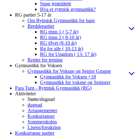
Sunn jenteidrett
Hva er rytmisk gymnastikk?
RG partier 5-17 år
Om Rytmisk Gymnastikk for barn
Breddepartier
RG trinn 1 ( 5-7 år)
RG trinn 2 ( 8-10 år)
RG Øvet (8-10 år)
Rg for alle ( 10-13 år)
RG for Ungdom ( 13- 17 år)
Regler for trening
Gymnastikk for Voksen
Gymnastikk for Voksne og Senior Gruppe
Gymnastikk for Voksen +18
Gymnastikk for voksne og Seniorer
Para Turn - Rytmisk Gymnastikk (RG)
Aktiviteter
Støtte/dugnad
dugnad
Arrangementer
Konkurranser
Sommerskolen
Lisens/forsikring
Konkurranse partier