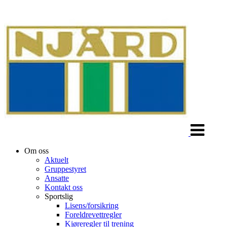
Veksle
navigasjon
Om oss
Aktuelt
Gruppestyret
Ansatte
Kontakt oss
Sportslig
Lisens/forsikring
Foreldrevettregler
Kjøreregler til trening