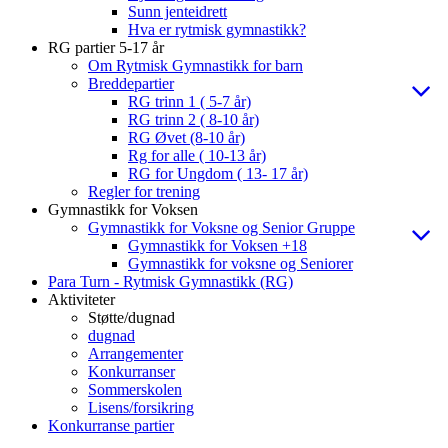
Sunn jenteidrett
Hva er rytmisk gymnastikk?
RG partier 5-17 år
Om Rytmisk Gymnastikk for barn
Breddepartier
RG trinn 1 ( 5-7 år)
RG trinn 2 ( 8-10 år)
RG Øvet (8-10 år)
Rg for alle ( 10-13 år)
RG for Ungdom ( 13- 17 år)
Regler for trening
Gymnastikk for Voksen
Gymnastikk for Voksne og Senior Gruppe
Gymnastikk for Voksen +18
Gymnastikk for voksne og Seniorer
Para Turn - Rytmisk Gymnastikk (RG)
Aktiviteter
Støtte/dugnad
dugnad
Arrangementer
Konkurranser
Sommerskolen
Lisens/forsikring
Konkurranse partier