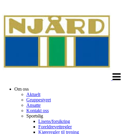
Veksle
navigasjon
Om oss
Aktuelt
Gruppestyret
Ansatte
Kontakt oss
Sportslig
Lisens/forsikring
Foreldrevettregler
Kjøreregler til trening