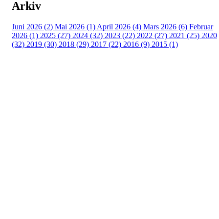
Arkiv
Juni 2026 (2)
Mai 2026 (1)
April 2026 (4)
Mars 2026 (6)
Februar
2026 (1)
2025 (27)
2024 (32)
2023 (22)
2022 (27)
2021 (25)
2020
(32)
2019 (30)
2018 (29)
2017 (22)
2016 (9)
2015 (1)
Velkommen til Njård
Sammen blir vi best!
Sørkedalsveien 106,
0378 Oslo
E-post: info@njaard.no
Telefon:
23 22 22 50
Organisasjonsnummer: 971435577