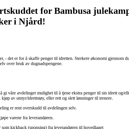
tartskuddet for Bambusa julekam
ker i Njård!
er, - det er for å skaffe penger til idretten. Sterkere økonomi gjennom d
r selv over bruk av dugnadspengene.
 gi våre avdelinger mulighet til å tjene ekstra penger til sin idrett og/ell
jøp av utstyr/idrettstøy, eller rett og slett lønninger til trenere.
ling er rent overskudd til avdelingen selv.
jøpe varene fra leverandøren.
som kickback (sponsing) fra leverandøren til hovedlaget