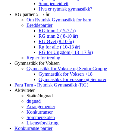
Sunn jenteidrett
Hva er rytmisk gymnastikk?
RG partier 5-17 år
Om Rytmisk Gymnastikk for barn
Breddepartier
RG trinn 1 ( 5-7 år)
RG trinn 2 ( 8-10 år)
RG Øvet (8-10 år)
Rg for alle ( 10-13 år)
RG for Ungdom ( 13- 17 år)
Regler for trening
Gymnastikk for Voksen
Gymnastikk for Voksne og Senior Gruppe
Gymnastikk for Voksen +18
Gymnastikk for voksne og Seniorer
Para Turn - Rytmisk Gymnastikk (RG)
Aktiviteter
Støtte/dugnad
dugnad
Arrangementer
Konkurranser
Sommerskolen
Lisens/forsikring
Konkurranse partier