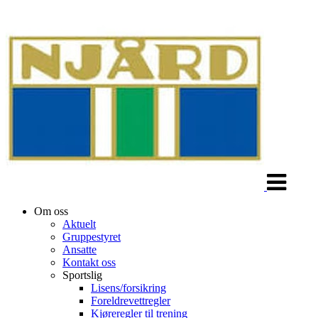
Veksle
navigasjon
Om oss
Aktuelt
Gruppestyret
Ansatte
Kontakt oss
Sportslig
Lisens/forsikring
Foreldrevettregler
Kjøreregler til trening