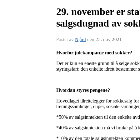
29. november er s
salgsdugnad av sok
Postet av
Njård
den
23. nov 2021
Hvorfor julekampanje med sokker?
Det
er kun en eneste grunn til å selge sokk
styringsfart: den enkelte idrett bestemme
Hvordan styres pengene?
Hovedlaget tilrettelegger for sokkesalg for å
treningssamlinger, cuper, sosiale samlinger, k
*50% av salgsinntekten til den enkelte avde
*40% av salgsinntekten må vi bruke på å k
*10% av den totale salgsinntekten kommer 