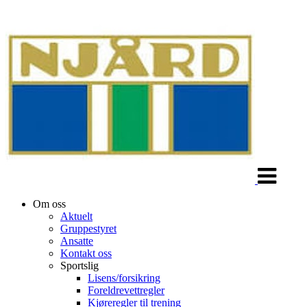
Veksle
navigasjon
Om oss
Aktuelt
Gruppestyret
Ansatte
Kontakt oss
Sportslig
Lisens/forsikring
Foreldrevettregler
Kjøreregler til trening