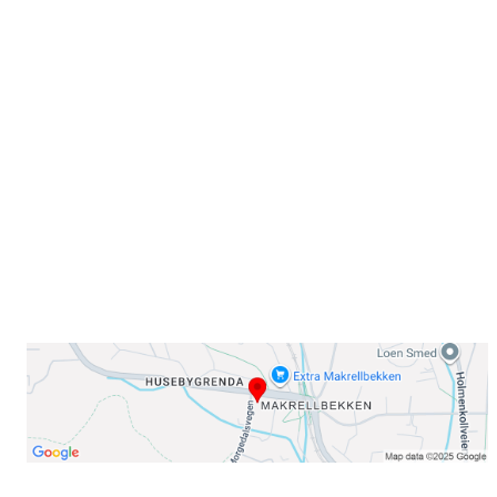
Sammen blir vi best!
Sørkedalsveien 106,
0378 Oslo
E-post: info@njaard.no
Telefon:
23 22 22 50
Organisasjonsnummer: 971435577
Her finner du oss