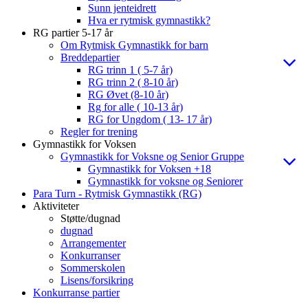
Sunn jenteidrett
Hva er rytmisk gymnastikk?
RG partier 5-17 år
Om Rytmisk Gymnastikk for barn
Breddepartier
RG trinn 1 ( 5-7 år)
RG trinn 2 ( 8-10 år)
RG Øvet (8-10 år)
Rg for alle ( 10-13 år)
RG for Ungdom ( 13- 17 år)
Regler for trening
Gymnastikk for Voksen
Gymnastikk for Voksne og Senior Gruppe
Gymnastikk for Voksen +18
Gymnastikk for voksne og Seniorer
Para Turn - Rytmisk Gymnastikk (RG)
Aktiviteter
Støtte/dugnad
dugnad
Arrangementer
Konkurranser
Sommerskolen
Lisens/forsikring
Konkurranse partier