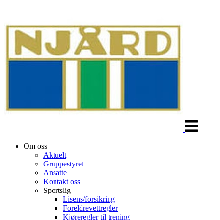
Veksle
navigasjon
Om oss
Aktuelt
Gruppestyret
Ansatte
Kontakt oss
Sportslig
Lisens/forsikring
Foreldrevettregler
Kjøreregler til trening