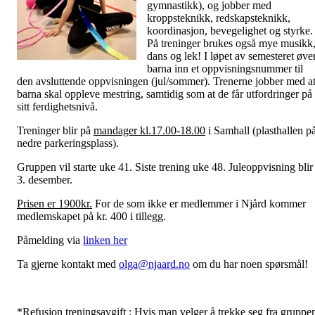
gymnastikk), og jobber med
kroppsteknikk, redskapsteknikk,
koordinasjon, bevegelighet og styrke.
På treninger brukes også mye musikk
dans og lek! I løpet av semesteret øve
barna inn et oppvisningsnummer til
den avsluttende oppvisningen (jul/sommer). Trenerne jobber med a
barna skal oppleve mestring, samtidig som at de får utfordringer på
sitt ferdighetsnivå.
Treninger blir på
mandager kl.17.00-18.00
i Samhall (plasthallen p
nedre parkeringsplass).
Gruppen vil starte uke 41. Siste trening uke 48. Juleoppvisning blir
3. desember.
Prisen er 1900kr.
For de som ikke er medlemmer i Njård kommer
medlemskapet på kr. 400 i tillegg.
Påmelding via
linken her
Ta gjerne kontakt med
olga@njaard.no
om du har noen spørsmål!
*Refusjon treningsavgift
: Hvis man velger å trekke seg fra gruppe