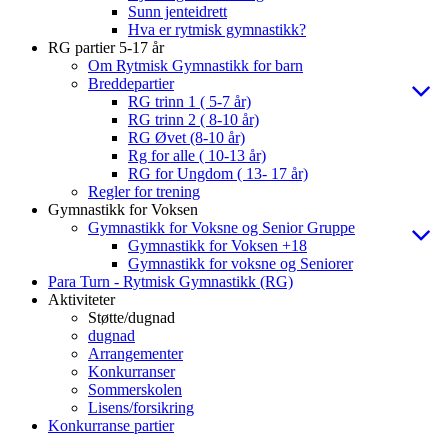
Sunn jenteidrett
Hva er rytmisk gymnastikk?
RG partier 5-17 år
Om Rytmisk Gymnastikk for barn
Breddepartier
RG trinn 1 ( 5-7 år)
RG trinn 2 ( 8-10 år)
RG Øvet (8-10 år)
Rg for alle ( 10-13 år)
RG for Ungdom ( 13- 17 år)
Regler for trening
Gymnastikk for Voksen
Gymnastikk for Voksne og Senior Gruppe
Gymnastikk for Voksen +18
Gymnastikk for voksne og Seniorer
Para Turn - Rytmisk Gymnastikk (RG)
Aktiviteter
Støtte/dugnad
dugnad
Arrangementer
Konkurranser
Sommerskolen
Lisens/forsikring
Konkurranse partier