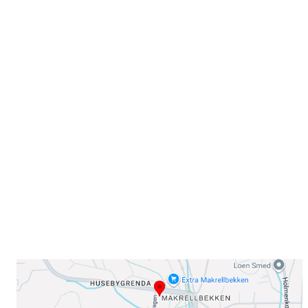
Velkommen til Njård
Sammen blir vi best!
Sørkedalsveien 106,
0378 Oslo
E-post: info@njaard.no
Telefon:
23 22 22 50
Organisasjonsnummer: 971435577
Her finner du oss