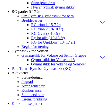
Sunn jenteidrett
Hva er rytmisk gymnastikk?
RG partier 5-17 år
Om Rytmisk Gymnastikk for barn
Breddepartier
RG trinn 1 ( 5-7 år)
RG trinn 2 ( 8-10 år)
RG Øvet (8-10 år)
Rg for alle ( 10-13 år)
RG for Ungdom ( 13- 17 år)
Regler for trening
Gymnastikk for Voksen
Gymnastikk for Voksne og Senior Gruppe
Gymnastikk for Voksen +18
Gymnastikk for voksne og Seniorer
Para Turn - Rytmisk Gymnastikk (RG)
Aktiviteter
Støtte/dugnad
dugnad
Arrangementer
Konkurranser
Sommerskolen
Lisens/forsikring
Konkurranse partier