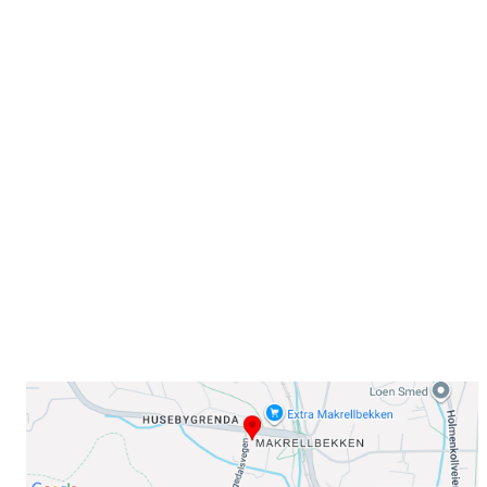
Velkommen til Njård
Sammen blir vi best!
Sørkedalsveien 106,
0378 Oslo
E-post: info@njaard.no
Telefon:
23 22 22 50
Organisasjonsnummer: 971435577
Her finner du oss