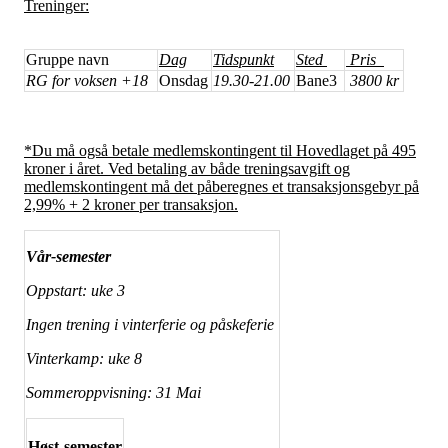
Treninger:
Gruppe navn
Dag
Tidspunkt
Sted
Pris
RG for voksen +18
Onsdag
19.30-21.00
Bane3
3800 kr
*Du må også betale medlemskontingent til Hovedlaget på 495
kroner i året. Ved betaling av både treningsavgift og
medlemskontingent må det påberegnes et transaksjonsgebyr på
2,99% + 2 kroner per transaksjon.
Vår-semester
Oppstart: uke 3
Ingen trening i vinterferie og påskeferie
Vinterkamp: uke 8
Sommeroppvisning: 31 Mai
Høst-semester