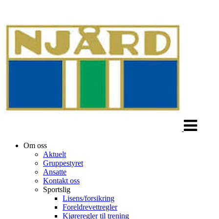
Veksle
navigasjon
Om oss
Aktuelt
Gruppestyret
Ansatte
Kontakt oss
Sportslig
Lisens/forsikring
Foreldrevettregler
Kjøreregler til trening