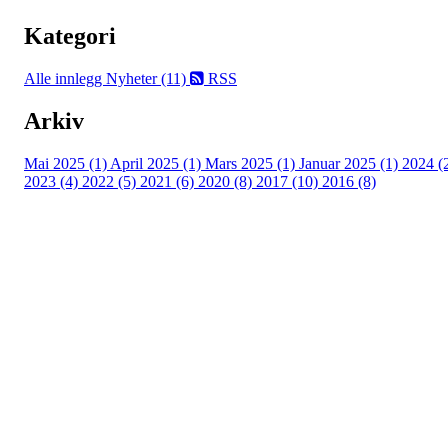
Kategori
Alle innlegg
Nyheter (11)
RSS
Arkiv
Mai 2025 (1)
April 2025 (1)
Mars 2025 (1)
Januar 2025 (1)
2024 (
2023 (4)
2022 (5)
2021 (6)
2020 (8)
2017 (10)
2016 (8)
Velkommen til Njård
Sammen blir vi best!
Sørkedalsveien 106,
0378 Oslo