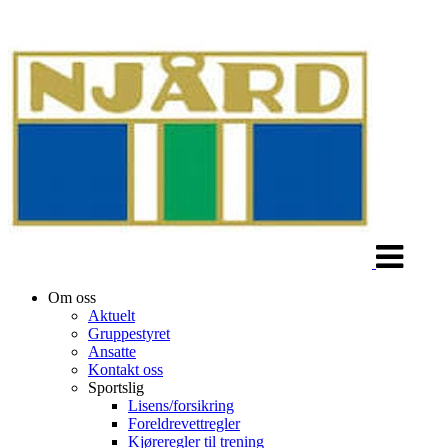
Veksle
navigasjon
Om oss
Aktuelt
Gruppestyret
Ansatte
Kontakt oss
Sportslig
Lisens/forsikring
Foreldrevettregler
Kjøreregler til trening