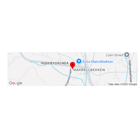
E-post: info@njaard.no
Telefon:
23 22 22 50
Organisasjonsnummer: 971435577
Her finner du oss