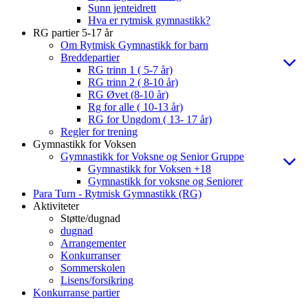
Sunn jenteidrett
Hva er rytmisk gymnastikk?
RG partier 5-17 år
Om Rytmisk Gymnastikk for barn
Breddepartier
RG trinn 1 ( 5-7 år)
RG trinn 2 ( 8-10 år)
RG Øvet (8-10 år)
Rg for alle ( 10-13 år)
RG for Ungdom ( 13- 17 år)
Regler for trening
Gymnastikk for Voksen
Gymnastikk for Voksne og Senior Gruppe
Gymnastikk for Voksen +18
Gymnastikk for voksne og Seniorer
Para Turn - Rytmisk Gymnastikk (RG)
Aktiviteter
Støtte/dugnad
dugnad
Arrangementer
Konkurranser
Sommerskolen
Lisens/forsikring
Konkurranse partier