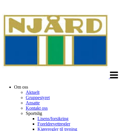
Veksle
navigasjon
Om oss
Aktuelt
Gruppestyret
Ansatte
Kontakt oss
Sportslig
Lisens/forsikring
Foreldrevettregler
Kjøreregler til trening