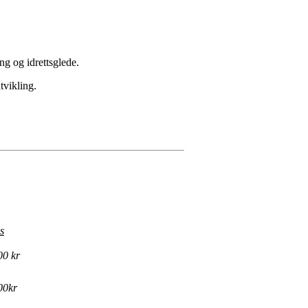
ng og idrettsglede.
tvikling.
s
00 kr
00kr