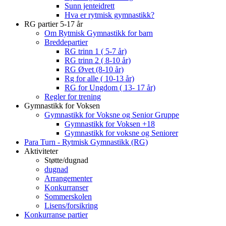
Sunn jenteidrett
Hva er rytmisk gymnastikk?
RG partier 5-17 år
Om Rytmisk Gymnastikk for barn
Breddepartier
RG trinn 1 ( 5-7 år)
RG trinn 2 ( 8-10 år)
RG Øvet (8-10 år)
Rg for alle ( 10-13 år)
RG for Ungdom ( 13- 17 år)
Regler for trening
Gymnastikk for Voksen
Gymnastikk for Voksne og Senior Gruppe
Gymnastikk for Voksen +18
Gymnastikk for voksne og Seniorer
Para Turn - Rytmisk Gymnastikk (RG)
Aktiviteter
Støtte/dugnad
dugnad
Arrangementer
Konkurranser
Sommerskolen
Lisens/forsikring
Konkurranse partier