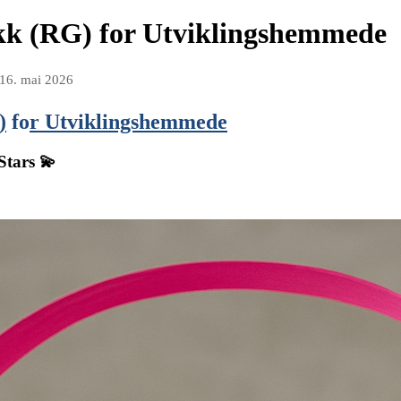
k (RG) for Utviklingshemmede
16. mai 2026
)
fo
r Utviklingshemmede
tars 💫