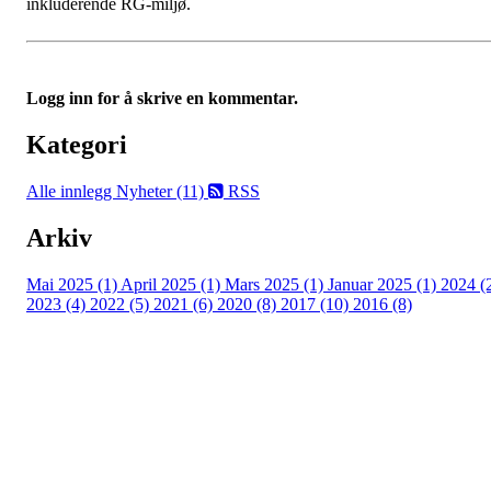
inkluderende RG-miljø.
Logg inn for å skrive en kommentar.
Kategori
Alle innlegg
Nyheter (11)
RSS
Arkiv
Mai 2025 (1)
April 2025 (1)
Mars 2025 (1)
Januar 2025 (1)
2024 (
2023 (4)
2022 (5)
2021 (6)
2020 (8)
2017 (10)
2016 (8)
Velkommen til Njård
Sammen blir vi best!