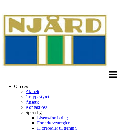
Veksle
navigasjon
Om oss
Aktuelt
Gruppestyret
Ansatte
Kontakt oss
Sportslig
Lisens/forsikring
Foreldrevettregler
Kjøreregler til trening