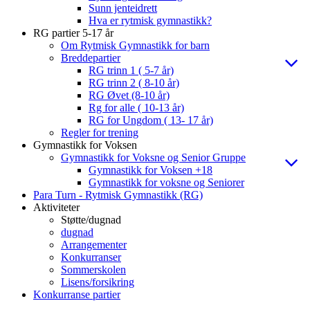
Sunn jenteidrett
Hva er rytmisk gymnastikk?
RG partier 5-17 år
Om Rytmisk Gymnastikk for barn
Breddepartier
RG trinn 1 ( 5-7 år)
RG trinn 2 ( 8-10 år)
RG Øvet (8-10 år)
Rg for alle ( 10-13 år)
RG for Ungdom ( 13- 17 år)
Regler for trening
Gymnastikk for Voksen
Gymnastikk for Voksne og Senior Gruppe
Gymnastikk for Voksen +18
Gymnastikk for voksne og Seniorer
Para Turn - Rytmisk Gymnastikk (RG)
Aktiviteter
Støtte/dugnad
dugnad
Arrangementer
Konkurranser
Sommerskolen
Lisens/forsikring
Konkurranse partier