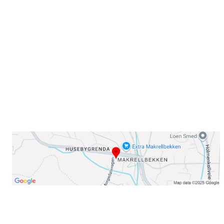
Sørkedalsveien 106,
0378 Oslo
E-post: info@njaard.no
Telefon:
23 22 22 50
Organisasjonsnummer: 971435577
Her finner du oss