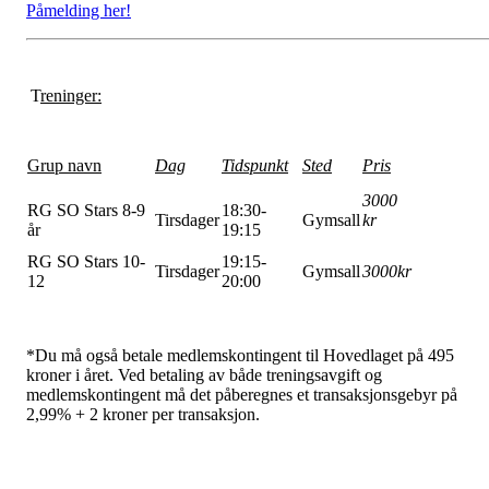
Påmelding her!
T
reninger:
Grup navn
Dag
Tidspunkt
Sted
Pris
3000
RG SO Stars 8-9
18:30-
Tirsdager
Gymsall
kr
år
19:15
RG SO Stars 10-
19:15-
Tirsdager
Gymsall
3000kr
12
20:00
*Du må også betale medlemskontingent til Hovedlaget på 495
kroner i året. Ved betaling av både treningsavgift og
medlemskontingent må det påberegnes et transaksjonsgebyr på
2,99% + 2 kroner per transaksjon.