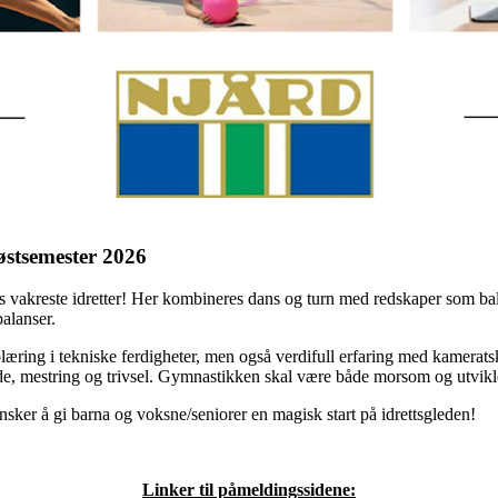
stsemester 2026
akreste idretter! Her kombineres dans og turn med redskaper som ball, vi
alanser.
ring i tekniske ferdigheter, men også verdifull erfaring med kameratsk
lede, mestring og trivsel. Gymnastikken skal være både morsom og utvik
nsker å gi barna og voksne/seniorer en magisk start på idrettsgleden!
Linker til påmeldingssidene: