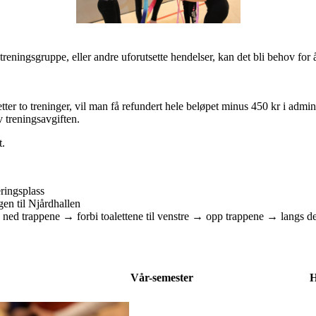
eningsgruppe, eller andre uforutsette hendelser, kan det bli behov for å 
ter to treninger, vil man få refundert hele beløpet minus 450 kr i admin
v treningsavgiften.
t.
ringsplass
en til Njårdhallen
d trappene → forbi toalettene til venstre → opp trappene → langs den
Vår-semester
H