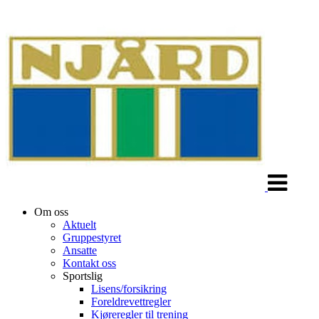
Veksle
navigasjon
Om oss
Aktuelt
Gruppestyret
Ansatte
Kontakt oss
Sportslig
Lisens/forsikring
Foreldrevettregler
Kjøreregler til trening