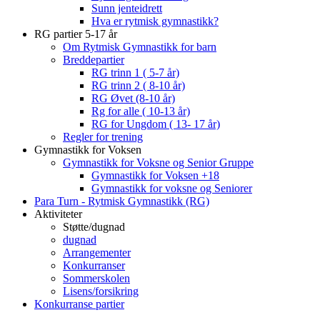
Sunn jenteidrett
Hva er rytmisk gymnastikk?
RG partier 5-17 år
Om Rytmisk Gymnastikk for barn
Breddepartier
RG trinn 1 ( 5-7 år)
RG trinn 2 ( 8-10 år)
RG Øvet (8-10 år)
Rg for alle ( 10-13 år)
RG for Ungdom ( 13- 17 år)
Regler for trening
Gymnastikk for Voksen
Gymnastikk for Voksne og Senior Gruppe
Gymnastikk for Voksen +18
Gymnastikk for voksne og Seniorer
Para Turn - Rytmisk Gymnastikk (RG)
Aktiviteter
Støtte/dugnad
dugnad
Arrangementer
Konkurranser
Sommerskolen
Lisens/forsikring
Konkurranse partier