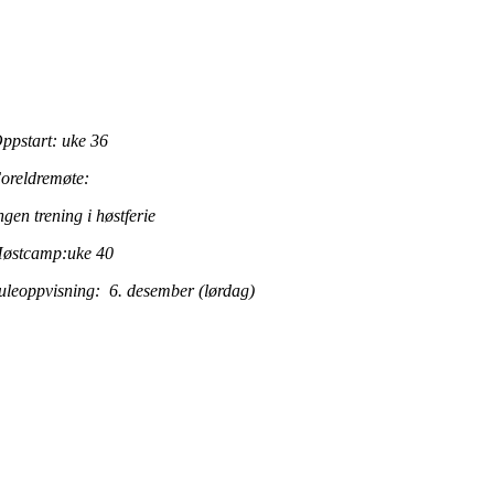
ppstart: uke 36
Foreldremøte:
ngen trening i høstferie
østcamp:uke 40
uleoppvisning: 6. desember (lørdag)