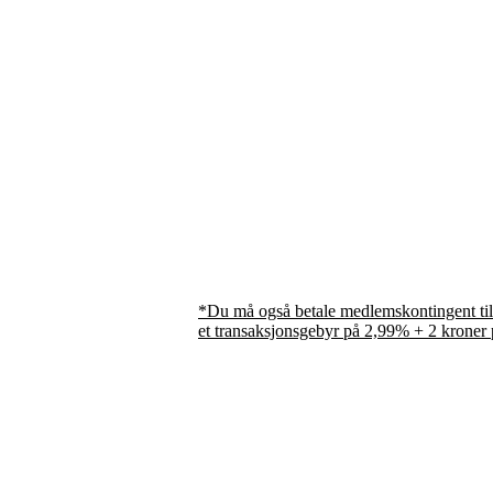
*Du må også betale medlemskontingent til
et transaksjonsgebyr på 2,99% + 2 kroner 