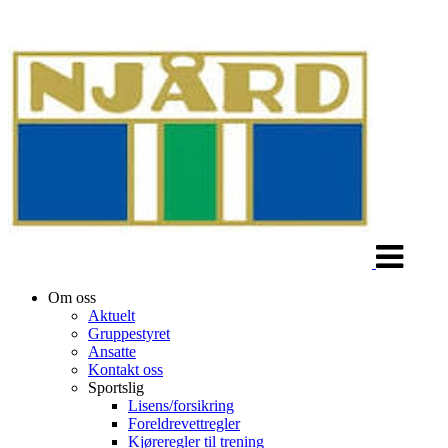
Veksle
navigasjon
Om oss
Aktuelt
Gruppestyret
Ansatte
Kontakt oss
Sportslig
Lisens/forsikring
Foreldrevettregler
Kjøreregler til trening