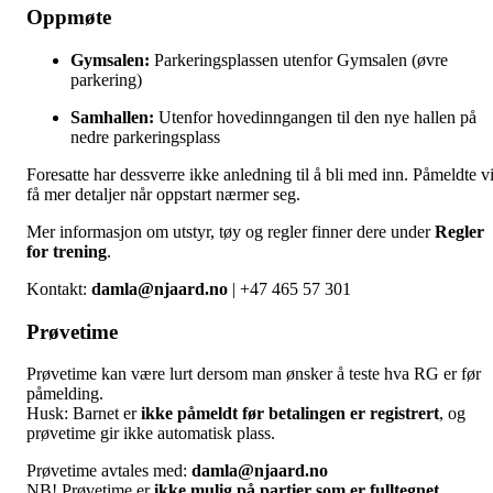
Oppmøte
Gymsalen:
Parkeringsplassen utenfor Gymsalen (øvre
parkering)
Samhallen:
Utenfor hovedinngangen til den nye hallen på
nedre parkeringsplass
Foresatte har dessverre ikke anledning til å bli med inn. Påmeldte vi
få mer detaljer når oppstart nærmer seg.
Mer informasjon om utstyr, tøy og regler finner dere under
Regler
for trening
.
Kontakt:
damla@njaard.no
| +47 465 57 301
Prøvetime
Prøvetime kan være lurt dersom man ønsker å teste hva RG er før
påmelding.
Husk: Barnet er
ikke påmeldt før betalingen er registrert
, og
prøvetime gir ikke automatisk plass.
Prøvetime avtales med:
damla@njaard.no
NB! Prøvetime er
ikke mulig på partier som er fulltegnet
.