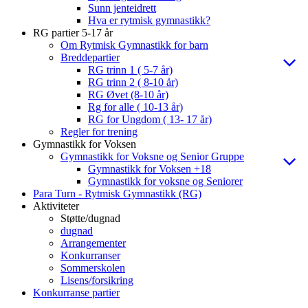
Sunn jenteidrett
Hva er rytmisk gymnastikk?
RG partier 5-17 år
Om Rytmisk Gymnastikk for barn
Breddepartier
RG trinn 1 ( 5-7 år)
RG trinn 2 ( 8-10 år)
RG Øvet (8-10 år)
Rg for alle ( 10-13 år)
RG for Ungdom ( 13- 17 år)
Regler for trening
Gymnastikk for Voksen
Gymnastikk for Voksne og Senior Gruppe
Gymnastikk for Voksen +18
Gymnastikk for voksne og Seniorer
Para Turn - Rytmisk Gymnastikk (RG)
Aktiviteter
Støtte/dugnad
dugnad
Arrangementer
Konkurranser
Sommerskolen
Lisens/forsikring
Konkurranse partier