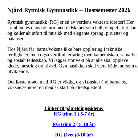
Njård Rytmisk Gymnastikk – Høstsemester 2026
Rytmisk gymnastikk (RG) er en av verdens vakreste idretter! Her
kombineres dans og turn med redskaper som ball, vimpel, ring, tau
og køller alt utført til musikk med elegante sprang, piruetter og
balanser.
Hos Njård får barna/voksne ikke bare opplæring i tekniske
ferdigheter, men også verdifull erfaring med kameratskap, samarbe
og sosialt fellesskap. Vi legger stor vekt på at alle skal oppleve
glede, mestring og trivsel. Gymnastikken skal være både morsom 
utviklende.
Det første møtet med RG er viktig, og vi ønsker å gi barna og
voksne/seniorer en magisk start på idrettsgleden!
Linker til påmeldingssidene:
RG trinn 1 ( 5-7 år)
RG trinn 2 ( 8-10 år)
RG Øvet (8-10 år)