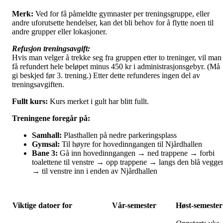
Merk:
Ved for få påmeldte gymnaster per treningsgruppe, eller
andre uforutsette hendelser, kan det bli behov for å flytte noen til
andre grupper eller lokasjoner.
Refusjon treningsavgift:
Hvis man velger å trekke seg fra gruppen etter to treninger, vil man
få refundert hele beløpet minus 450 kr i administrasjonsgebyr. (Må
gi beskjed før 3. trening.) Etter dette refunderes ingen del av
treningsavgiften.
Fullt kurs:
Kurs merket i gult har blitt fullt.
Treningene foregår på:
Samhall:
Plasthallen på nedre parkeringsplass
Gymsal:
Til høyre for hovedinngangen til Njårdhallen
Bane 3:
Gå inn hovedinngangen → ned trappene → forbi
toalettene til venstre → opp trappene → langs den blå vegge
→ til venstre inn i enden av Njårdhallen
Viktige datoer for
Vår-semester
Høst-semester