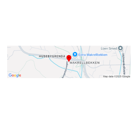
E-post: info@njaard.no
Telefon:
23 22 22 50
Organisasjonsnummer: 971435577
Her finner du oss