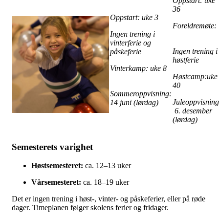
Oppstart: uke
36
Oppstart: uke 3
Foreldremøte
Ingen trening i
vinterferie og
Ingen trening i
påskeferie
høstferie
Vinterkamp: uke 8
Høstcamp:uke
40
Sommeroppvisning:
Juleoppvisning
14 juni (lørdag)
6. desember
(lørdag)
Semesterets varighet
Høstsemesteret:
ca. 12–13 uker
Vårsemesteret:
ca. 18–19 uker
Det er ingen trening i høst-, vinter- og påskeferier, eller på røde
dager. Timeplanen følger skolens ferier og fridager.