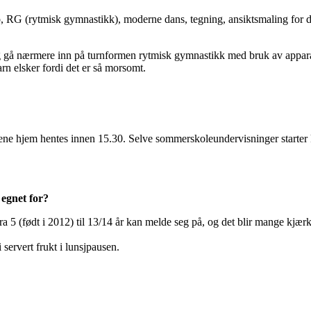
, RG (rytmisk gymnastikk), moderne dans, tegning, ansiktsmaling for d
g gå nærmere inn på turnformen rytmisk gymnastikk med bruk av apparate
rn elsker fordi det er så morsomt.
ene hjem hentes innen 15.30.
Selve sommerskoleundervisninger starter kl
egnet for?
a 5 (født i 2012) til 13/14 år kan melde seg på, og det blir mange kjæ
 servert frukt i lunsjpausen.