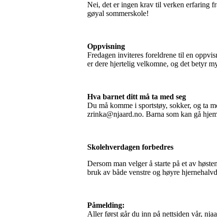
Nei, det er ingen krav til verken erfaring f
gøyal sommerskole!
Oppvisning
Fredagen inviteres foreldrene til en oppvi
er dere hjertelig velkomne, og det betyr m
Hva barnet ditt må ta med seg
Du må komme i sportstøy, sokker, og ta med
zrinka@njaard.no. Barna som kan gå hjem a
Skolehverdagen forbedres
Dersom man velger å starte på et av høsten
bruk av både venstre og høyre hjernehalvde
Påmelding:
Aller først går du inn på nettsiden vår, nj