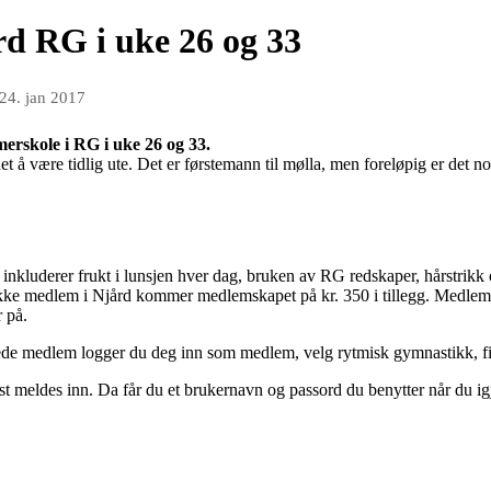
d RG i uke 26 og 33
24. jan 2017
erskole i RG i uke 26 og 33.
det å være tidlig ute. Det er førstemann til mølla, men foreløpig er det no
inkluderer frukt i lunsjen hver dag, bruken av RG redskaper, hårstrikk
 ikke medlem i Njård kommer medlemskapet på kr. 350 i tillegg. Medlemsa
 på.
erede medlem logger du deg inn som medlem, velg rytmisk gymnastikk, 
 meldes inn. Da får du et brukernavn og passord du benytter når du ig