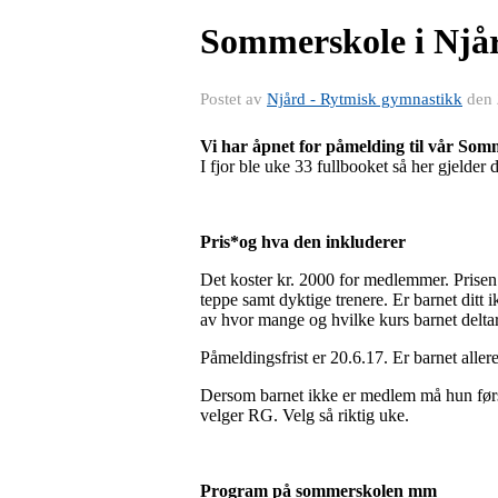
Sommerskole i Njår
Postet av
Njård - Rytmisk gymnastikk
den
Vi har åpnet for påmelding til vår Somm
I fjor ble uke 33 fullbooket så her gjelder 
Pris*og hva den inkluderer
Det koster kr. 2000 for medlemmer. Prisen 
teppe samt dyktige trenere. Er barnet ditt
av hvor mange og hvilke kurs barnet deltar
Påmeldingsfrist er 20.6.17. Er barnet all
Dersom barnet ikke er medlem må hun først
velger RG. Velg så riktig uke.
Program på sommerskolen mm