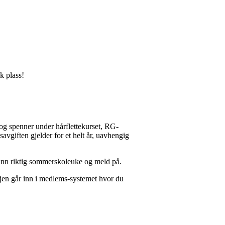
k plass!
 og spenner under hårflettekurset, RG-
vgiften gjelder for et helt år, uavhengig
finn riktig sommerskoleuke og meld på.
jen går inn i medlems-systemet hvor du