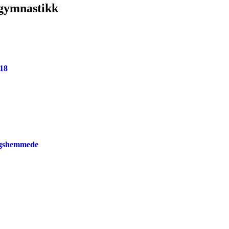
 gymnastikk
18
ngshemmede