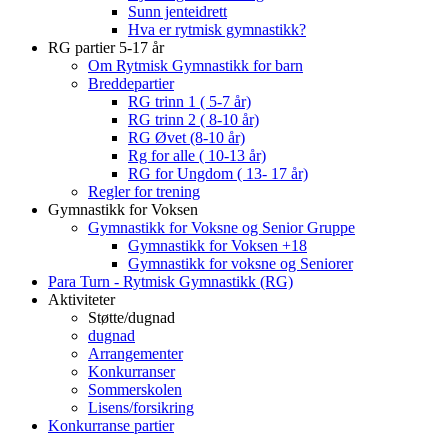
Sunn jenteidrett
Hva er rytmisk gymnastikk?
RG partier 5-17 år
Om Rytmisk Gymnastikk for barn
Breddepartier
RG trinn 1 ( 5-7 år)
RG trinn 2 ( 8-10 år)
RG Øvet (8-10 år)
Rg for alle ( 10-13 år)
RG for Ungdom ( 13- 17 år)
Regler for trening
Gymnastikk for Voksen
Gymnastikk for Voksne og Senior Gruppe
Gymnastikk for Voksen +18
Gymnastikk for voksne og Seniorer
Para Turn - Rytmisk Gymnastikk (RG)
Aktiviteter
Støtte/dugnad
dugnad
Arrangementer
Konkurranser
Sommerskolen
Lisens/forsikring
Konkurranse partier