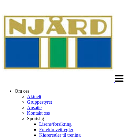
Veksle
navigasjon
Om oss
Aktuelt
Gruppestyret
Ansatte
Kontakt oss
Sportslig
Lisens/forsikring
Foreldrevettregler
Kjøreregler til trening