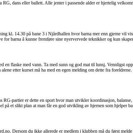
ra RG, dans eller ballett. Alle jenter i passende alder er hjertelig velkomn
sning kl. 14.30 på bane 3 i Njårdhallen hvor barna mer enn gjerne vil v
ye for barna å kunne fremføre sine nyervervede teknikker og kun skaper
 en flaske med vann. Ta med sunn og god mat til lunsj. Vennligst opplys
lene etter kurset må ha med en egen melding om dette fra foreldrene.
s RG-partier er dette en sport hvor man utvikler koordinasjon, balanse,
l på et slikt plan at man får en god utvikling av hjernen som hjelper b
aard.no. Dersom du ikke allerede er medlem i klubben må du først melde b