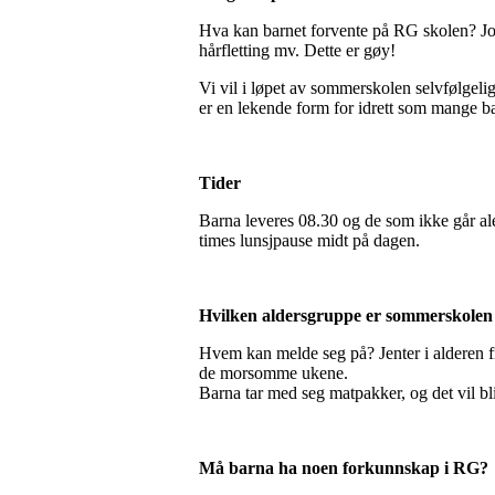
Hva kan barnet forvente på RG skolen? Jo
hårfletting mv. Dette er gøy!
Vi vil i løpet av sommerskolen selvfølgeli
er en lekende form for idrett som mange ba
Tider
Barna leveres 08.30 og de som ikke går al
times lunsjpause midt på dagen.
Hvilken aldersgruppe er sommerskolen 
Hvem kan melde seg på? Jenter i alderen fr
de morsomme ukene.
Barna tar med seg matpakker, og det vil bli
Må barna ha noen forkunnskap i RG?