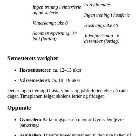
Foreldremøte:
Ingen trening i vinterferie
og påskeferie
Ingen trening i høstferie
Vinterkamp: uke 8
Høstcamp:uke 40
Sommeroppvisning: 14
Juleoppvisning: 6.
juni (lørdag)
desember (lørdag)
Semesterets varighet
Høstsemesteret:
ca. 12–13 uker
Vårsemesteret:
ca. 18–19 uker
Det er ingen trening i høst-, vinter- og påskeferier, eller på røde
dager. Timeplanen følger skolens ferier og fridager.
Oppmøte
Gymsalen:
Parkeringsplassen utenfor Gymsalen (øvre
parkering)
Samhallen:
Utenfor hovedinngangen til den nye hallen på