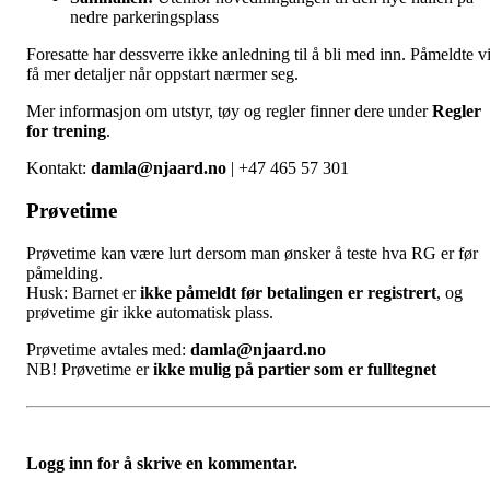
nedre parkeringsplass
Foresatte har dessverre ikke anledning til å bli med inn. Påmeldte vi
få mer detaljer når oppstart nærmer seg.
Mer informasjon om utstyr, tøy og regler finner dere under
Regler
for trening
.
Kontakt:
damla@njaard.no
| +47 465 57 301
Prøvetime
Prøvetime kan være lurt dersom man ønsker å teste hva RG er før
påmelding.
Husk: Barnet er
ikke påmeldt før betalingen er registrert
, og
prøvetime gir ikke automatisk plass.
Prøvetime avtales med:
damla@njaard.no
NB! Prøvetime er
ikke mulig på partier som er fulltegnet
Logg inn for å skrive en kommentar.