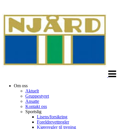
Veksle
navigasjon
Om oss
Aktuelt
Gruppestyret
Ansatte
Kontakt oss
Sportslig
Lisens/forsikring
Foreldrevettregler
Kjøreregler til trening