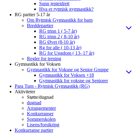
Sunn jenteidrett
Hva er rytmisk gymnastikk?
RG partier 5-17 år
Om Rytmisk Gymnastikk for barn
Breddepartier
RG trinn 1 ( 5-7 år)
RG trinn 2 ( 8-10 år)
RG Øvet (8-10 år)
Rg for alle ( 10-13 år)
RG for Ungdom ( 13- 17 år)
Regler for trening
Gymnastikk for Voksen
Gymnastikk for Voksne og Senior Gruppe
Gymnastikk for Voksen +18
Gymnastikk for voksne og Seniorer
Para Turn - Rytmisk Gymnastikk (RG)
Aktiviteter
Støtte/dugnad
dugnad
Arrangementer
Konkurranser
Sommerskolen
Lisens/forsikring
Konkurranse partier