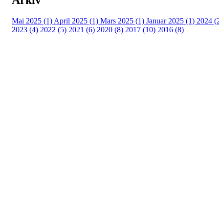
Mai 2025 (1)
April 2025 (1)
Mars 2025 (1)
Januar 2025 (1)
2024 (
2023 (4)
2022 (5)
2021 (6)
2020 (8)
2017 (10)
2016 (8)
Velkommen til Njård
Sammen blir vi best!
Sørkedalsveien 106,
0378 Oslo
E-post: info@njaard.no
Telefon:
23 22 22 50
Organisasjonsnummer: 971435577