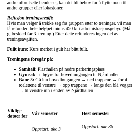
andre uforutsette hendelser, kan det bli behov for å flytte noen til
andre grupper eller lokasjoner.
Refusjon treningsavgift:
Hvis man velger å trekke seg fra gruppen etter to treninger, vil man
få refundert hele beløpet minus 450 kr i administrasjonsgebyr. (Må
gi beskjed før 3. trening.) Etter dette refunderes ingen del av
treningsavgiften.
Fullt kurs:
Kurs merket i gult har blitt fullt.
Treningene foregår på:
Samhall:
Plasthallen på nedre parkeringsplass
Gymsal:
Til høyre for hovedinngangen til Njårdhallen
Bane 3:
Gå inn hovedinngangen → ned trappene → forbi
toalettene til venstre → opp trappene → langs den blå vegge
→ til venstre inn i enden av Njårdhallen
Viktige
Vår-semester
Høst-semester
datoer for
Oppstart: uke 36
Oppstart: uke 3