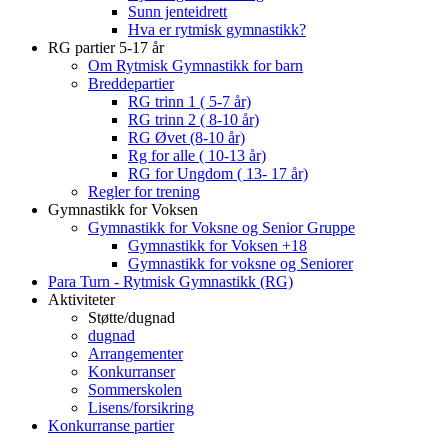
Sunn jenteidrett
Hva er rytmisk gymnastikk?
RG partier 5-17 år
Om Rytmisk Gymnastikk for barn
Breddepartier
RG trinn 1 ( 5-7 år)
RG trinn 2 ( 8-10 år)
RG Øvet (8-10 år)
Rg for alle ( 10-13 år)
RG for Ungdom ( 13- 17 år)
Regler for trening
Gymnastikk for Voksen
Gymnastikk for Voksne og Senior Gruppe
Gymnastikk for Voksen +18
Gymnastikk for voksne og Seniorer
Para Turn - Rytmisk Gymnastikk (RG)
Aktiviteter
Støtte/dugnad
dugnad
Arrangementer
Konkurranser
Sommerskolen
Lisens/forsikring
Konkurranse partier