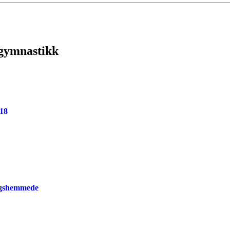
 gymnastikk
18
ngshemmede