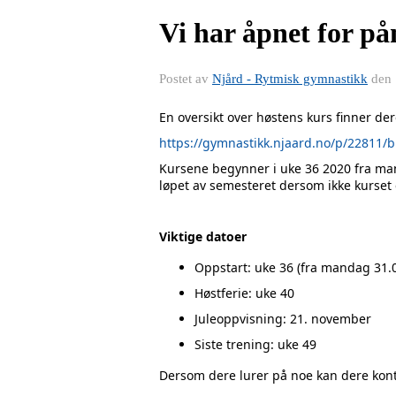
Vi har åpnet for p
Postet av
Njård - Rytmisk gymnastikk
den
En oversikt over høstens kurs finner der
https://gymnastikk.njaard.no/p/22811/
Kursene begynner i uke 36 2020 fra ma
løpet av semesteret dersom ikke kurset e
Viktige datoer
Oppstart: uke 36 (fra mandag 31.
Høstferie: uke 40
Juleoppvisning: 21. november
Siste trening: uke 49
Dersom dere lurer på noe kan dere kont