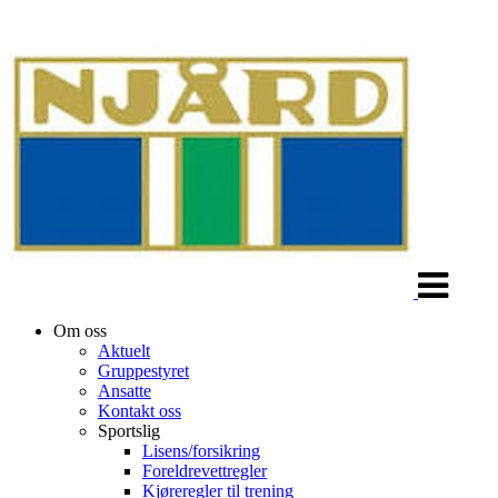
Veksle
navigasjon
Om oss
Aktuelt
Gruppestyret
Ansatte
Kontakt oss
Sportslig
Lisens/forsikring
Foreldrevettregler
Kjøreregler til trening