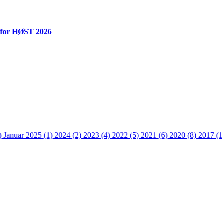
 for HØST 2026
)
Januar 2025 (1)
2024 (2)
2023 (4)
2022 (5)
2021 (6)
2020 (8)
2017 (