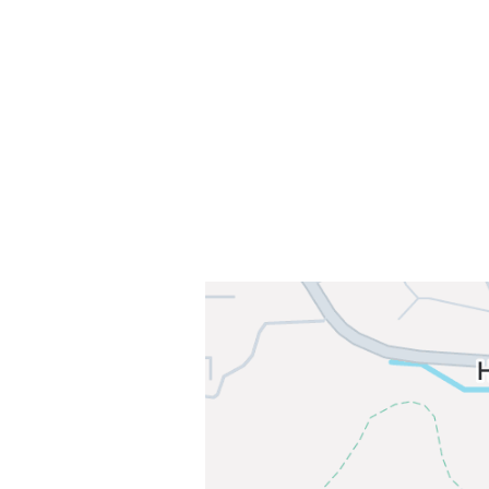
Sørkedalsveien 106,
0378 Oslo
E-post: info@njaard.no
Telefon:
23 22 22 50
Organisasjonsnummer: 971435577
Her finner du oss