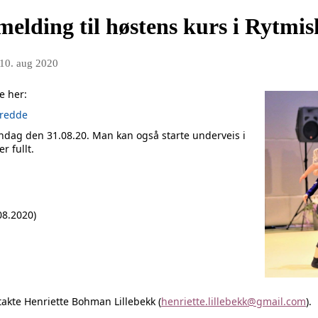
åmelding til høstens kurs i Rytm
10. aug 2020
e her:
bredde
ndag den 31.08.20. Man kan også starte underveis i
r fullt.
08.2020)
akte Henriette Bohman Lillebekk (
henriette.lillebekk@gmail.com
).